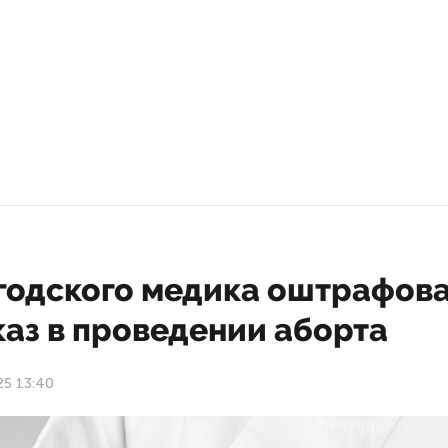
годского медика оштрафов
каз в проведении аборта
25 13:40