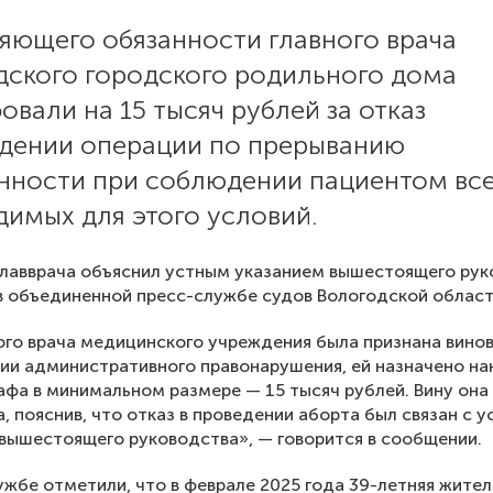
яющего обязанности главного врача
дского городского родильного дома
вали на 15 тысяч рублей за отказ
едении операции по прерыванию
нности при соблюдении пациентом вс
имых для этого условий.
 главврача объяснил устным указанием вышестоящего рук
 объединенной пресс-службе судов Вологодской област
ного врача медицинского учреждения была признана вино
ии административного правонарушения, ей назначено на
афа в минимальном размере — 15 тысяч рублей. Вину она
а, пояснив, что отказ в проведении аборта был связан с 
вышестоящего руководства», — говорится в сообщении.
ужбе отметили, что в феврале 2025 года 39-летняя жите