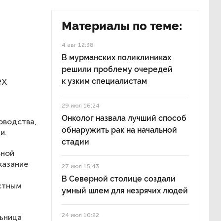
Материалы по теме:
4 авг 12:38
В мурманских поликлиниках
решили проблему очередей
ех
к узким специалистам
29 июл 16:24
Онколог назвала лучший способ
оводства,
обнаружить рак на начальной
и.
стадии
вной
казание
27 июл 15:43
В Северной столице создали
устным
умный шлем для незрячих людей
24 июл 10:22
льница