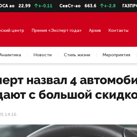
22.99
+-0.11
СевСт-ао
663.6
+-2.8
ГАЗПРОМ ао
еский центр
Премия «Эксперт года»
Архив
Контакты
Аналитика
Новости
Стиль жизни
Мероприятия
ерт назвал 4 автомоби
дают с большой скидк
25 14:16