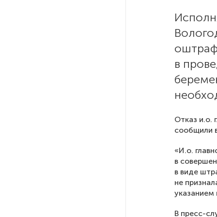
небоскреба «Лахта Центр 2»
в Петербурге одобрили
Исполн
Волого
Россия может столкнуться
оштрафо
с непрогнозируемыми ЧС
в пров
береме
Качество дорог Петербурга
и Ленобласти оценили
необход
эксперты
Отказ и.о.
ПМГФ в 2026 году не будет
сообщили в
«И.о. глав
Стало известно о ритуальном
в совершен
«железном правиле»
в виде штр
в администрации Петербурга
не признал
указанием 
В мурманских поликлиниках
В пресс-сл