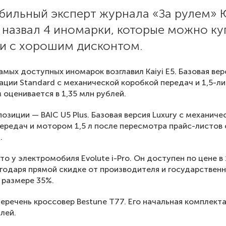
бильный эксперт журнала «За рулем»
 назвал 4 иномарки, которые можно ку
ии с хорошим дисконтом.
амых доступных иномарок возглавил Kaiyi E5. Базовая ве
ации Standard с механической коробкой передач и 1,5-л
 оценивается в 1,35 млн рублей.
позиции — BAIC U5 Plus. Базовая версия Luxury с механиче
ередач и мотором 1,5 л после пересмотра прайс-листов 
.
то у электромобиля Evolute i-Pro. Он доступен по цене в 
годаря прямой скидке от производителя и государствен
 размере 35%.
еречень кроссовер Bestune T77. Его начальная комплект
лей.