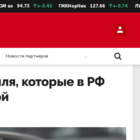
94.73
+-0.43
ГМКНорНик
127.66
+-0.74
ЛУКОЙЛ
...
Новости партнеров
ля, которые в РФ
ой