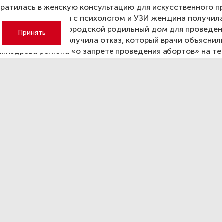
ратилась в женскую консультацию для искусственного п
ти. После беседы с психологом и УЗИ женщина получил
е в Вологодский городской родильный дом для проведен
Принять
но в стационаре получила отказ, который врачи объясни
инздрава региона «о запрете проведения абортов» на т
ровели в Ярославле.
й дом прокомментировал
рой Трампа относительно
улирования конфликта
краине