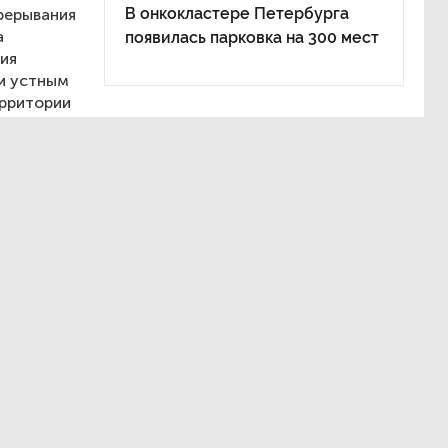
В онкокластере Петербурга
рерывания
а
появилась парковка на 300 мест
ия
ли устным
ерритории