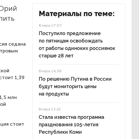
 Юрий
Материалы по теме:
пить
Вчера 17:07
Поступило предложение
по пятницам освобождать
рсия седана
от работы одиноких россиянок
итровым
старше 28 лет
ской
Вчера 14:38
стоит 1,39
По решению Путина в России
будут мониторить цены
на продукты
1,5 млн
ной
Вчера 13:22
Стала известна программа
ация стоит
празднования 105-летия
Республики Коми