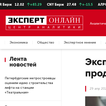
12.02
+83.29
CNY Бирж
27.48
+-15.5
АЛРОСА ао
Аналитич
Экономика
Общество
Экспертное мнение
Недвижимость
Лента
Эксп
новостей
про
Петербургские метростроевцы
оценили идею строительства
лифта на станции
29 апр 20
«Театральная»