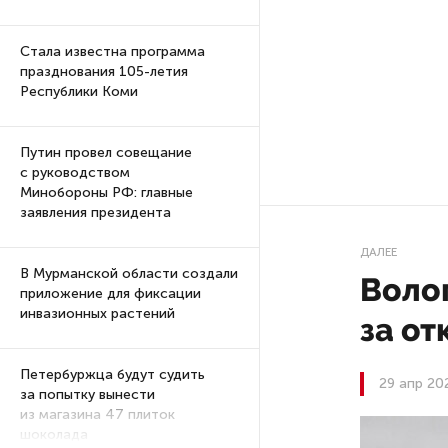
Стала известна программа
празднования 105-летия
Республики Коми
Путин провел совещание
с руководством
Минобороны РФ: главные
заявления президента
ДАЛЕЕ
В Мурманской области создали
Воло
приложение для фиксации
инвазионных растений
за от
Петербуржца будут судить
29 апр 20
за попытку вынести
из магазина 47 плиток
шоколада