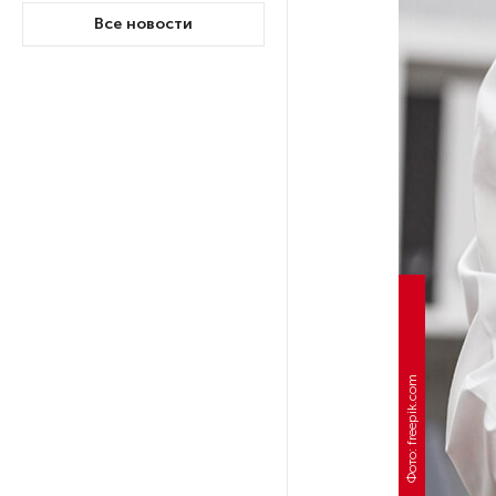
Все новости
В Петербурге осудили
похитителей подростка,
требовавших за него выкуп
На петербургских АЗС сняли
большинство ограничений
В Госдуме рассказали, что
ждет Европу при ядерной
войне
В «СТГТ» состоялся «День
Фото: freepik.com
семьи» — праздник,
объединяющий поколения
Проект строительства