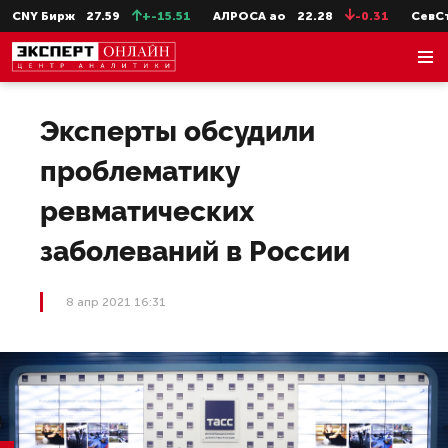
NY Бирж
27.59
+-15.51
АЛРОСА ао
22.28
-0.31
СевСт-ао
Эксперты обсудили
проблематику
ревматических
заболеваний в России
8 апр 2021 16:31