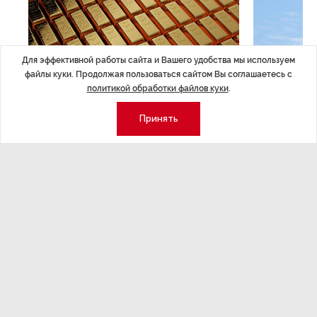
Для эффективной работы сайта и Вашего удобства мы используем
файлы куки. Продолжая пользоваться сайтом Вы соглашаетесь с
политикой обработки файлов куки
.
Принять
ЭКОНОМИКА
,Вчера 14:44
ОБЩЕСТВО
,В
Курс на растущую
Картина н
волатильность?
августа
ные
Министерство финансов РФ наращивает покупку
Рассказываем 
золота в резервы.
и мире, которы
августа — от т
строительства 