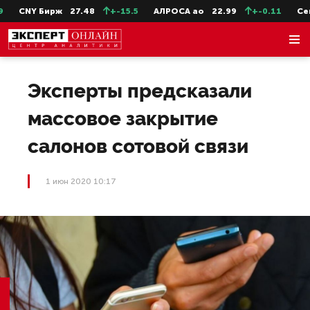
CNY Бирж
27.48
+-15.5
АЛРОСА ао
22.99
+-0.11
СевС
Эксперты предсказали
массовое закрытие
салонов сотовой связи
1 июн 2020 10:17