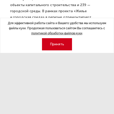
объекты капитального строительства и 239 —
городской среды. В рамках проекта «Жилье
и городская среда» в регионе отремонтируют
230 дворов, 15 общественных территорий и четыре
Для эффективной работы сайта и Вашего удобства мы используем
файлы куки. Продолжая пользоваться сайтом Вы соглашаетесь с
объекта комфортной городской среды.
политикой обработки файлов куки
.
Кроме этого, в Мурманской области запланировано
Принять
строительство 5 детских садов, разработка
проектной документации по реконструкции местного
онкодиспансера, а также работы по рекультивации
пометохранилища птицефабрики «Снежная».
Никаких замороженных объектов в рамках
нацпроектов в регионе нет.
ДАЛЕЕ
Михаил Мишустин объяснил, как
Россия будет выходить из режима
ограничений