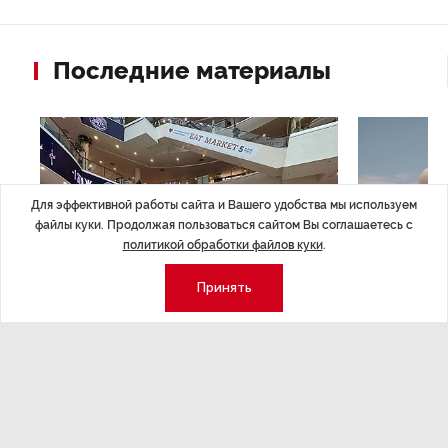
Последние материалы
Для эффективной работы сайта и Вашего удобства мы используем
файлы куки. Продолжая пользоваться сайтом Вы соглашаетесь с
политикой обработки файлов куки
.
Принять
НОВОСТИ ПАРТНЕРОВ
,4 авг 16:41
МЕРОПРИЯТИ
ТРЦ «Галерея» как модератор
Успеть вс
городской жизни
x Сбер в 
ле
Трансформация торговых центров в условиях
Полный гид по
конкуренции с маркетплейсами.