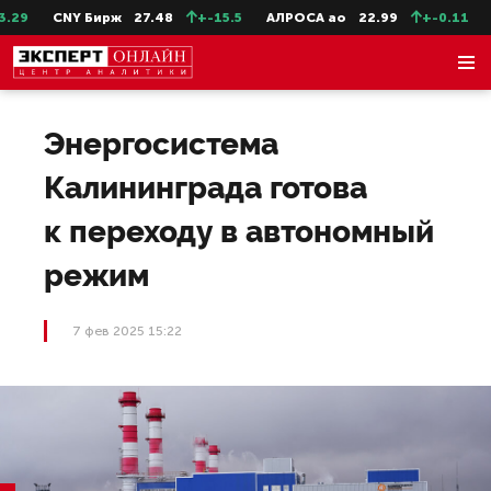
29
CNY Бирж
27.48
+-15.5
АЛРОСА ао
22.99
+-0.11
С
Энергосистема
Калининграда готова
к переходу в автономный
режим
7 фев 2025 15:22