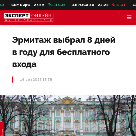
CNY Бирж
27.59
+-15.35
АЛРОСА ао
22.28
-0.31
Сев
Эрмитаж выбрал 8 дней
в году для бесплатного
входа
16 сен 2025 13:38