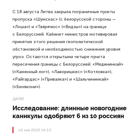
С 18 августа Литва закрыла пограничные пункты
пропуска «Шумскас» (с белорусской стороны —
«Лоша») и «Твярячюс» («Видзы») на границе
с Белоруссией. Кабинет министров мотивировал
принятие этого решения геополитической
обстановкой и необходимостью снижения уровня
угроз. Остаются открытыми четыре пункта
пересечения границы с Белоруссией: «Мядининкай»
(«Каменный лог»), «Лаворишкес» («Котловка»),
«Райгардас» («Привалка») и «Шальчининкай»
(«Бенякони»).
ДАЛЕЕ
Исследование: длинные новогодние
каникулы одобряют 6 из 10 россиян
16 ноя 2023 16:10