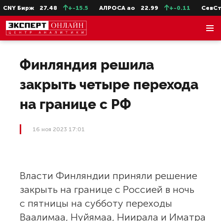
NY Бирж
27.48
+-15.5
АЛРОСА ао
22.99
+-0.11
СевСт-а
Финляндия решила
закрыть четыре перехода
на границе с РФ
16 ноя 2023 17:01
Власти Финляндии приняли решение
закрыть на границе с Россией в ночь
с пятницы на субботу переходы
Ваалимаа, Нуйямаа, Ниирала и Иматра