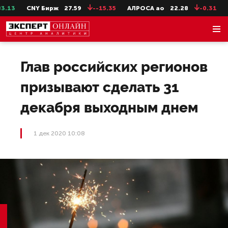
13
CNY Бирж
27.59
--15.35
АЛРОСА ао
22.28
-0.31
Се
Глав российских регионов
призывают сделать 31
декабря выходным днем
1 дек 2020 10:08