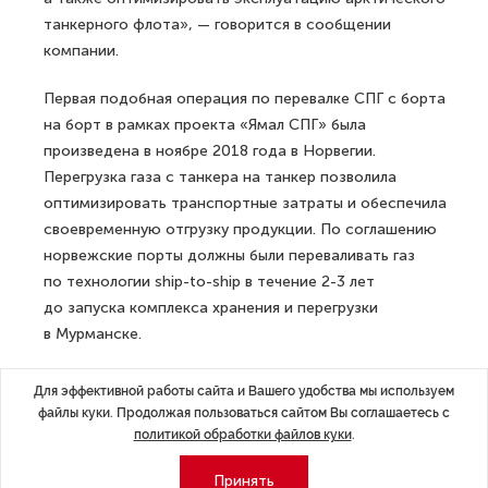
танкерного флота», — говорится в сообщении
компании.
Первая подобная операция по перевалке СПГ с борта
на борт в рамках проекта «Ямал СПГ» была
произведена в ноябре 2018 года в Норвегии.
Перегрузка газа с танкера на танкер позволила
оптимизировать транспортные затраты и обеспечила
своевременную отгрузку продукции. По соглашению
норвежские порты должны были переваливать газ
по технологии ship-to-ship в течение 2-3 лет
до запуска комплекса хранения и перегрузки
в Мурманске.
ДАЛЕЕ
Для эффективной работы сайта и Вашего удобства мы используем
Coca-Cola в России инвестировала в
файлы куки. Продолжая пользоваться сайтом Вы соглашаетесь с
Петербург более 6 млрд рублей
политикой обработки файлов куки
.
Принять