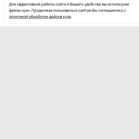
Для эффективной работы сайта и Вашего удобства мы используем
файлы куки. Продолжая пользоваться сайтом Вы соглашаетесь с
Качество дорог Петербурга
политикой обработки файлов куки
.
и Ленобласти оценили
эксперты
ПМГФ в 2026 году не будет
ДАЛЕЕ
Стало известно о ритуальном
Анали
«железном правиле»
в администрации Петербурга
сниж
В мурманских поликлиниках
решили проблему очередей
к узким специалистам
Последние
Гостям и участникам «Окна
материалы
в Европу» покажут черновики