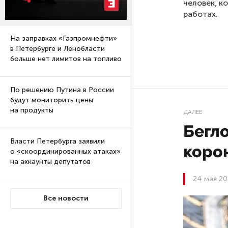
человек, к
работах.
На заправках «Газпромнефти»
в Петербурге и Ленобласти
больше нет лимитов на топливо
По решению Путина в России
будут мониторить цены
на продукты
ДАЛЕЕ
Бегл
Власти Петербурга заявили
коро
о «скоординированных атаках»
на аккаунты депутатов
24 мая 20
Стала известна программа
Все новости
празднования 105-летия
Республики Коми