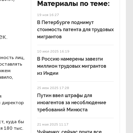
Материалы по теме:
19 ноя 16:27
В Петербурге поднимут
стоимость патента для трудовых
ек.
мигрантов
10 июл 2025 16:19
ность лиц,
В Россию намерены завезти
оставлять
миллион трудовых мигрантов
можем
из Индии
авило,
25 июн 2025 17:28
Путин ввел штрафы для
я
л директор
иноагентов за несоблюдение
требований Минюста
т, куда бы
21 мая 2025 11:17
я 180 тыс.
Чуйченко: сейчас почти все