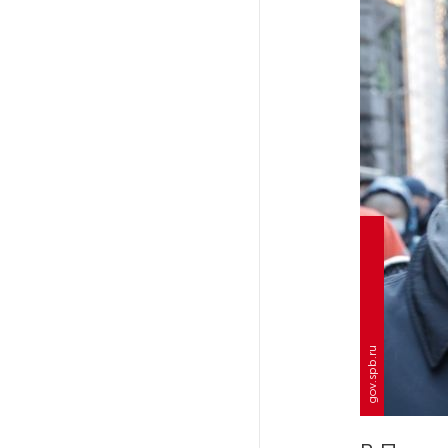
Путин провел совещание
с руководством
Минобороны РФ: главные
заявления президента
В Мурманской области создали
приложение для фиксации
инвазионных растений
Петербуржца будут судить
за попытку вынести
из магазина 47 плиток
шоколада
gov.spb.ru
В Петербурге осудили
похитителей подростка,
требовавших за него выкуп