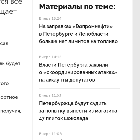
ся все
Материалы по теме:
бщает
Вчера 15:24
На заправках «Газпромнефти»
в Петербурге и Ленобласти
больше нет лимитов на топливо
исал
Вчера 14:15
овь будет
Власти Петербурга заявили
о «скоординированных атаках»
на аккаунты депутатов
кого
Вчера 11:53
портное
Петербуржца будут судить
получия,
за попытку вынести из магазина
47 плиток шоколада
Вчера 11:08