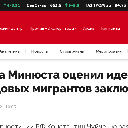
0.11
СевСт-ао
663.6
+-2.8
ГАЗПРОМ ао
94.73
+-0
еский центр
Премия «Эксперт года»
Архив
Контакты
Аналитика
Новости
Стиль жизни
Мероприятия
ва Минюста оценил ид
довых мигрантов закл
21 10:03
р юстиции РФ Константин Чуйченко зая