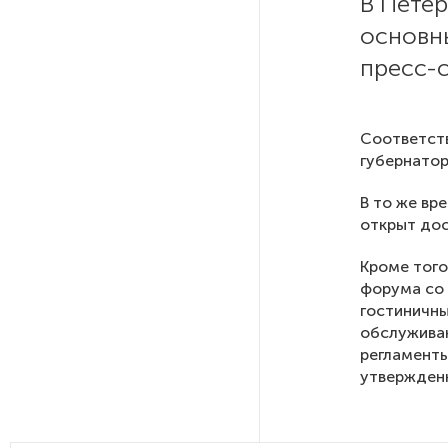
В Петер
На петербургских АЗС сняли
основн
большинство ограничений
пресс-
В Госдуме рассказали, что
ждет Европу при ядерной
Соответств
войне
губернатор
В то же вр
В «СТГТ» состоялся «День
открыт дос
семьи» — праздник,
объединяющий поколения
Кроме того
форума со 
гостиничны
Проект строительства
небоскреба «Лахта Центр 2»
обслуживан
в Петербурге одобрили
регламенты
утвержден
Россия может столкнуться
с непрогнозируемыми ЧС