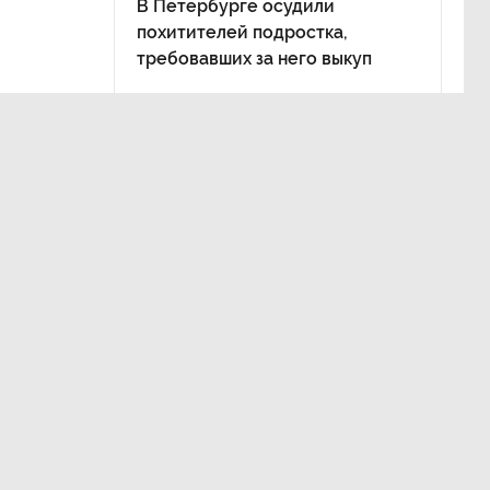
В Петербурге осудили
похитителей подростка,
требовавших за него выкуп
ет