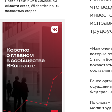
После атаки ВСУ в Самарской
что ве
области склад Wildberries почти
полностью сгорел
инвест
исправ
трудоус
«Нам очень
которые от
1 тыс. и б
похвастать
составляет
Ранее орга
осужденных
Федерально
По словам 
могли труд