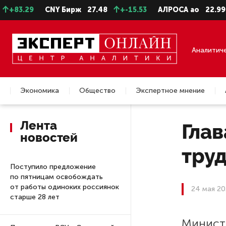
.29
CNY Бирж
27.48
+-15.53
АЛРОСА ао
22.99
+-
Аналитич
Экономика
Общество
Экспертное мнение
Недвижимость
Лента
Гла
новостей
тру
Поступило предложение
по пятницам освобождать
от работы одиноких россиянок
24 мая 20
старше 28 лет
Минист