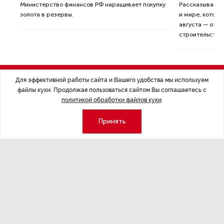
ные
Министерство финансов РФ наращивает покупку
Рассказываем 
золота в резервы.
и мире, которы
августа — от т
строительства 
Для эффективной работы сайта и Вашего удобства мы используем
файлы куки. Продолжая пользоваться сайтом Вы соглашаетесь с
политикой обработки файлов куки
.
Экономика
Стиль жизни
Принять
Общество
Мероприятия
Экспертное мнение
Новости партнеров
Аналитика
Недвижимость
Премия «Эксперт года»
Эксперт 2 столицы
Аналитический центр
Москва
Архив
СПб
Сотрудничество