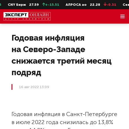
CNY Бирж
27.59
+-15.51
АЛРОСА ао
22.28
-0.31
СевС
Годовая инфляция
на Северо-Западе
снижается третий месяц
подряд
16 авг 2022 13:09
Годовая инфляция в Санкт-Петербурге
в июле 2022 года снизилась до 13,8%