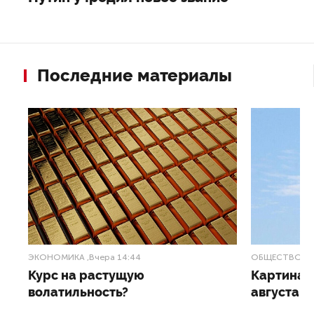
Последние материалы
ЭКОНОМИКА
,Вчера 14:44
ОБЩЕСТВО
,В
Курс на растущую
Картина н
волатильность?
августа