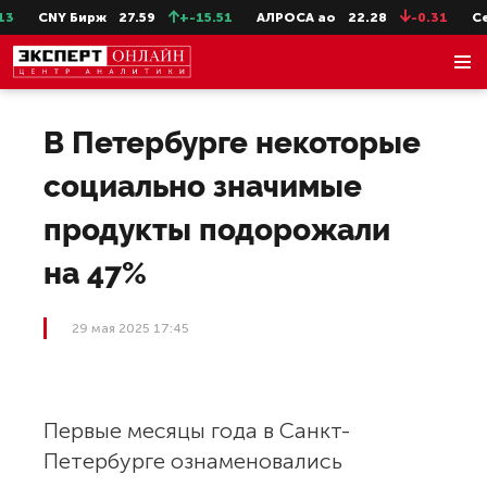
CNY Бирж
27.59
+-15.51
АЛРОСА ао
22.28
-0.31
Сев
В Петербурге некоторые
социально значимые
продукты подорожали
на 47%
29 мая 2025 17:45
Первые месяцы года в Санкт-
Петербурге ознаменовались