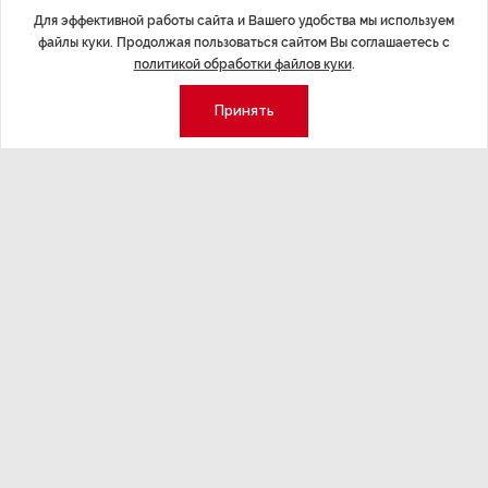
Для эффективной работы сайта и Вашего удобства мы используем
файлы куки. Продолжая пользоваться сайтом Вы соглашаетесь с
политикой обработки файлов куки
.
ЭКОНОМИКА
,Вчера 14:44
ОБЩЕСТВО
,В
Курс на растущую
Картина н
Принять
волатильность?
августа
ные
Министерство финансов РФ наращивает покупку
Рассказываем 
золота в резервы.
и мире, которы
августа — от т
строительства 
Экономика
Стиль жизни
Общество
Мероприятия
Экспертное мнение
Новости партнеров