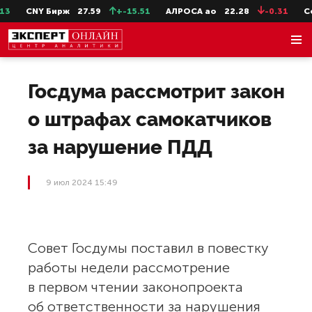
3
CNY Бирж
27.59
+-15.51
АЛРОСА ао
22.28
-0.31
Сев
Госдума рассмотрит закон
о штрафах самокатчиков
за нарушение ПДД
9 июл 2024 15:49
Совет Госдумы поставил в повестку
работы недели рассмотрение
в первом чтении законопроекта
об ответственности за нарушения