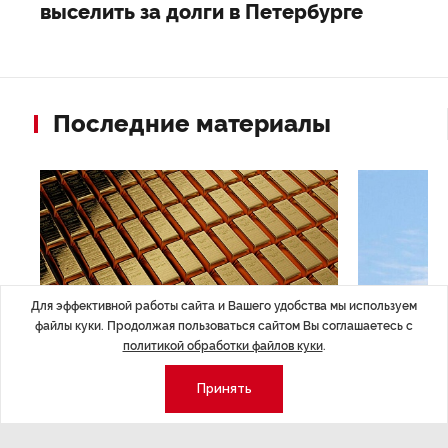
выселить за долги в Петербурге
Последние материалы
Для эффективной работы сайта и Вашего удобства мы используем
файлы куки. Продолжая пользоваться сайтом Вы соглашаетесь с
политикой обработки файлов куки
.
ЭКОНОМИКА
,7 авг 14:44
ОБЩЕСТВО
,7
Принять
Курс на растущую
Картина н
волатильность?
августа