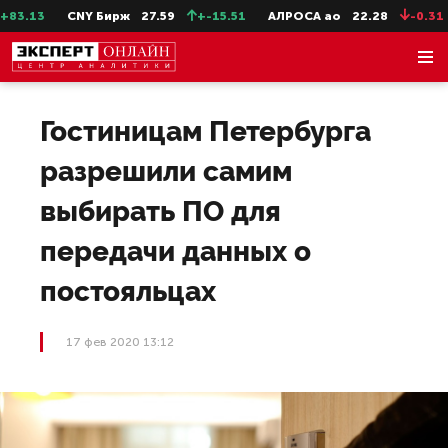
3.13
CNY Бирж
27.59
+-15.51
АЛРОСА ао
22.28
-0.31
Гостиницам Петербурга
разрешили самим
выбирать ПО для
передачи данных о
постояльцах
17 фев 2020 13:12