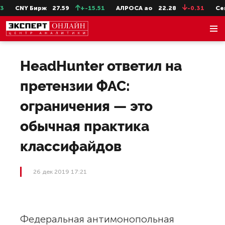
CNY Бирж
27.59
+-15.51
АЛРОСА ао
22.28
-0.31
СевС
HeadHunter ответил на
претензии ФАС:
ограничения — это
обычная практика
классифайдов
26 дек 2019 17:21
Федеральная антимонопольная