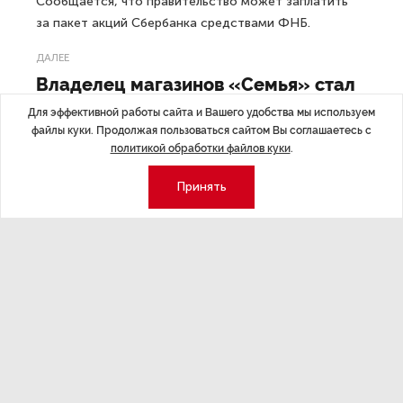
Сообщается, что правительство может заплатить
за пакет акций Сбербанка средствами ФНБ.
ДАЛЕЕ
Владелец магазинов «Семья» стал
учредителем нового юрлица
Для эффективной работы сайта и Вашего удобства мы используем
файлы куки. Продолжая пользоваться сайтом Вы соглашаетесь с
политикой обработки файлов куки
.
Принять
Последние материалы