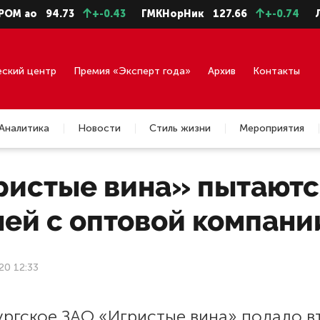
ао
94.73
+-0.43
ГМКНорНик
127.66
+-0.74
ЛУКО
еский центр
Премия «Эксперт года»
Архив
Контакты
Аналитика
Новости
Стиль жизни
Мероприятия
ристые вина» пытаются
лей с оптовой компани
20 12:33
ургское ЗАО «Игристые вина» подало в