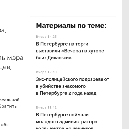
Материалы по теме:
а,
Вчера 14:25
В Петербурге на торги
выставили «Вечера на хуторе
ль мэра
близ Диканьки»
цев,
Вчера 12:38
Экс-полицейского подозревают
в убийстве знакомого
в Петербурге 2 года назад
реальной
братить
Вчера 11:41
В Петербурге поймали
молодого администратора
лобы
колл-центра мошенников