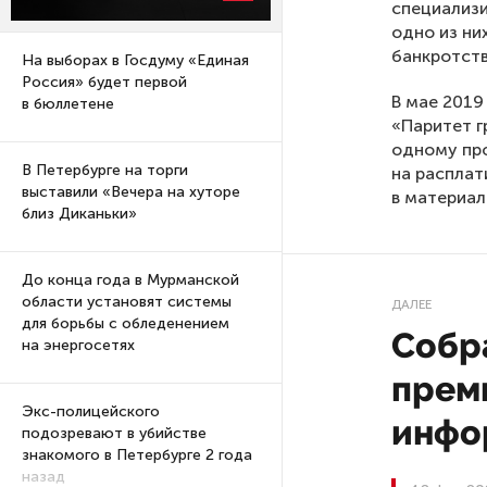
специализи
одно из ни
банкротств
На выборах в Госдуму «Единая
Россия» будет первой
В мае 2019
в бюллетене
«Паритет г
одному про
В Петербурге на торги
на расплат
выставили «Вечера на хуторе
в материал
близ Диканьки»
До конца года в Мурманской
области установят системы
ДАЛЕЕ
для борьбы с обледенением
Собр
на энергосетях
прем
Экс-полицейского
инфо
подозревают в убийстве
знакомого в Петербурге 2 года
назад