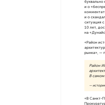
буквально 
и о «беспр
После атаки ВСУ в Самарской
комментато
области склад Wildberries почти
и о сканд
полностью сгорел
ситуация с
10 лет, до
на «Дунайс
На заправках «Газпромнефти»
в Петербурге и Ленобласти
«Район ист
больше нет лимитов на топливо
архитектур
рынка», — 
По решению Путина в России
будут мониторить цены
Район И
на продукты
архитек
В самом 
Власти Петербурга заявили
— историк
о «скоординированных атаках»
на аккаунты депутатов
«В Санкт-П
Прокуратур