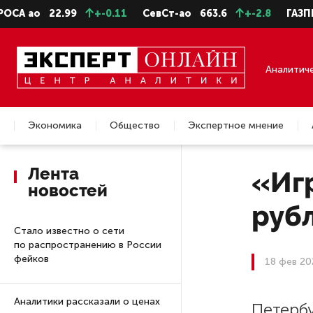
ао
22.99
+-0.11
СевСт-ао
663.6
+-2.8
ГАЗПРОМ 
Аналитич
Экономика
Общество
Экспертное мнение
Недвижимость
Лента
«Иг
новостей
руб
Стало известно о сети
по распространению в России
фейков
18 фев 20
Аналитики рассказали о ценах
Петерб