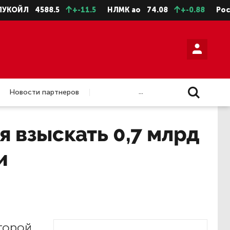
ЙЛ
4588.5
+-11.5
НЛМК ао
74.08
+-0.88
Роснефт
...
Новости партнеров
 взыскать 0,7 млрд
и
торой