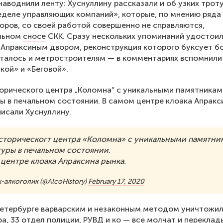
наводнили ленту: Хуснуллину рассказали и об узких троту
еделе управляющих компаний», которые, по мнению ряда
ров, со своей работой совершенно не справляются,
альном
сносе
СКК. Сразу нескольких упоминаний удостои
 Апраксиным двором, реконструкция которого буксует б
сталось и метростроителям — в комментариях вспомнили
кой» и «Беговой».
орического центра „Коломна“ с уникальными памятникам
ы в печальном состоянии. В самом центре клоака Апракс
писали Хуснуллину.
сторическогт центра «Коломна» с уникальными памятни
туры в печальном состоянии.
центре клоака Апраксина рынка.
-алкоголик (@AlcoHistory)
February 17, 2020
етербурге варварским и незаконным методом уничтожили
а, 33 отдел полиции, РУВД и ко — все молчат и перекла