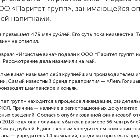
ООО «Паритет групп», занимающейся о
лей напитками.
 превышает 479 млн рублей. Его суть пока неизвестна. 
вин» не ответил.
евраля «Игристые вина» подали к ООО «Паритет групп» и
. Рассмотрение дела назначили на май.
тые вина» называет себя крупнейшим производителем и
сии. Самый известный бренд предприятия — «Левъ Голицы
оизводят шампанское и коньяк.
ет групп» находится в процессе ликвидации, свидетель
ГРЮЛ. Причина — наличие в регистрационных документах
ных сведений. Согласно опубликованной финансовой от
в 2018 году она получила убыток в размере 56 млн рубле
8 млрд рублей. Единственным учредителем компании зн
ана — учредитель 14 компаний, среди которых есть пре