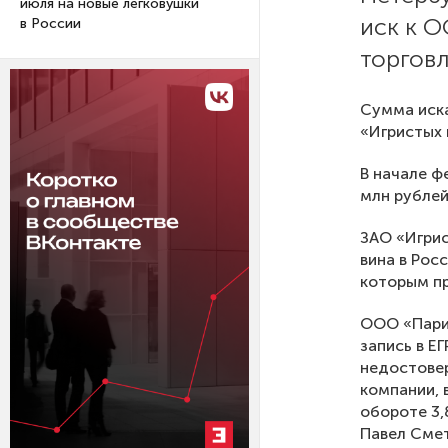
июля на новые легковушки
иск к 
в России
торгов
Сумма иска
«Игристых 
В начале ф
млн рублей
ЗАО «Игрис
вина в Рос
которым пр
ООО «Парит
запись в Е
недостовер
компании, 
обороте 3,
Павел Смет