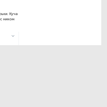
рьки. Куча
 c ником