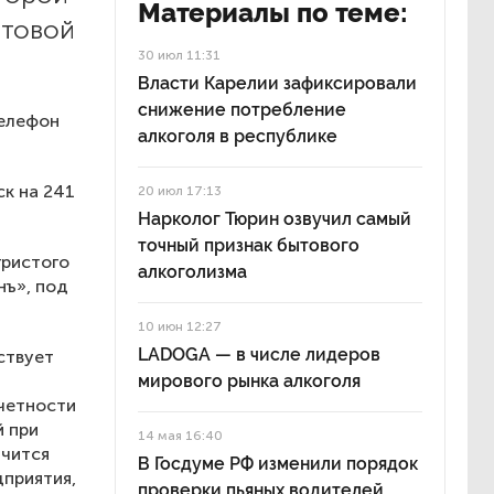
Материалы по теме:
птовой
30 июл 11:31
Власти Карелии зафиксировали
снижение потребление
Телефон
алкоголя в республике
ск на 241
20 июл 17:13
Нарколог Тюрин озвучил самый
точный признак бытового
гристого
алкоголизма
нъ», под
10 июн 12:27
LADOGA — в числе лидеров
ствует
мирового рынка алкоголя
четности
й при
14 мая 16:40
ачится
В Госдуме РФ изменили порядок
дприятия,
проверки пьяных водителей