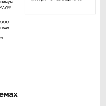
минимум
цедуру
с ООО
а еще
ся
лемах