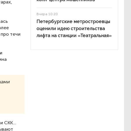
арах,
Вчера 10:20
лась
Петербургские метростроевцы
олее
оценили идею строительства
 про течи
лифта на станции «Театральная»
и
ина
ками
 СКК...
дывают