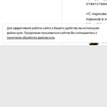
Стала известна программа
ответствен
празднования 105-летия
Республики Коми
«С парковк
ларьков и 
Niko_Niko.
Путин провел совещание
Для эффективной работы сайта и Вашего удобства мы используем
с руководством
файлы куки. Продолжая пользоваться сайтом Вы соглашаетесь с
Минобороны РФ: главные
политикой обработки файлов куки
.
заявления президента
В Мурманской области создали
приложение для фиксации
инвазионных растений
Петербуржца будут судить
за попытку вынести
из магазина 47 плиток
шоколада
В Петербурге осудили