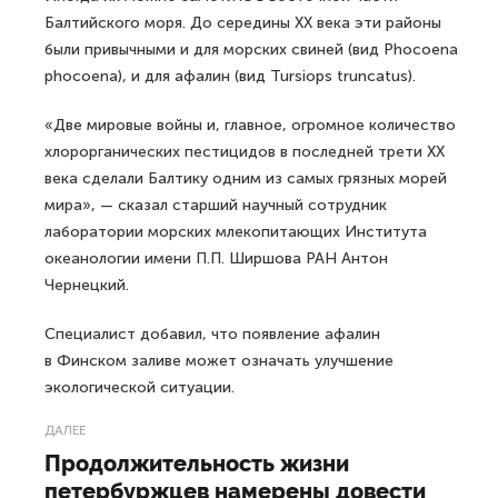
Балтийского моря. До середины XX века эти районы
были привычными и для морских свиней (вид Phocoena
phocoena), и для афалин (вид Tursiops truncatus).
«Две мировые войны и, главное, огромное количество
хлорорганических пестицидов в последней трети ХХ
века сделали Балтику одним из самых грязных морей
мира», — сказал старший научный сотрудник
лаборатории морских млекопитающих Института
океанологии имени П.П. Ширшова РАН Антон
Чернецкий.
Специалист добавил, что появление афалин
в Финском заливе может означать улучшение
экологической ситуации.
ДАЛЕЕ
Продолжительность жизни
петербуржцев намерены довести