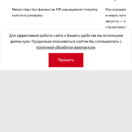
ные
Министерство финансов РФ наращивает покупку
Рассказываем 
золота в резервы.
и мире, которы
августа — от т
строительства 
Для эффективной работы сайта и Вашего удобства мы используем
файлы куки. Продолжая пользоваться сайтом Вы соглашаетесь с
политикой обработки файлов куки
.
Принять
Экономика
Стиль жизни
Общество
Мероприятия
Экспертное мнение
Новости партнеров
Аналитика
Недвижимость
Премия «Эксперт года»
Эксперт 2 столицы
Аналитический центр
Москва
Архив