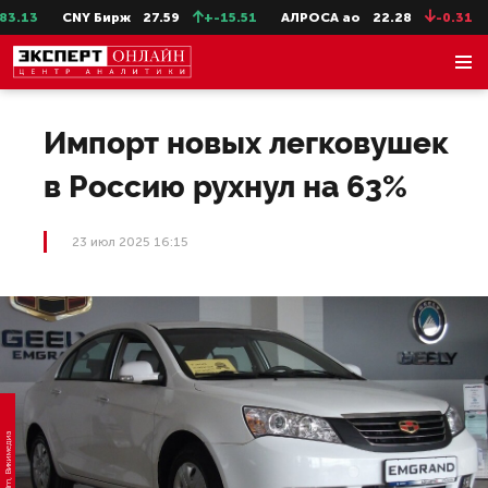
.13
CNY Бирж
27.59
+-15.51
АЛРОСА ао
22.28
-0.31
С
Импорт новых легковушек
в Россию рухнул на 63%
23 июл 2025 16:15
Фото: KotVadim, Викимедиа