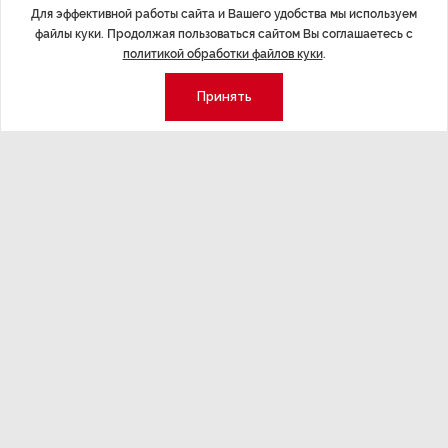
Для эффективной работы сайта и Вашего удобства мы используем
файлы куки. Продолжая пользоваться сайтом Вы соглашаетесь с
политикой обработки файлов куки
.
Последние материалы
Принять
ЭКОНОМИКА
,14:44
ОБЩЕСТВО
,1
Курс на растущую
Картина н
волатильность?
августа
ные
Министерство финансов РФ наращивает покупку
Рассказываем 