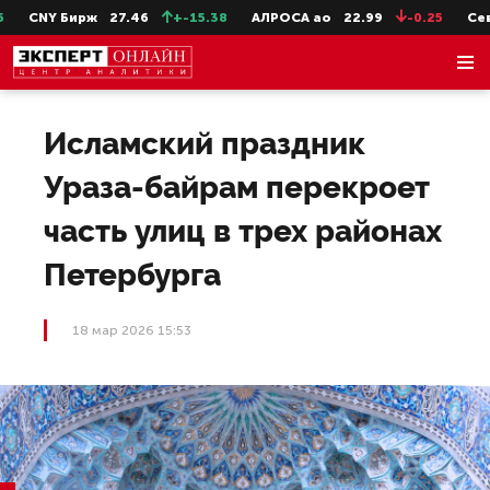
CNY Бирж
27.46
+-15.38
АЛРОСА ао
22.99
-0.25
СевСт
Исламский праздник
Ураза-байрам перекроет
часть улиц в трех районах
Петербурга
18 мар 2026 15:53