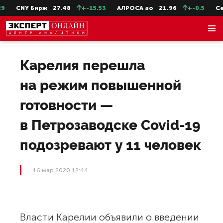
CNY Бирж
27.48
+-15.53
АЛРОСА ао
21.96
+-0.5
Сев
Карелия перешла
на режим повышенной
готовности —
в Петрозаводске Covid-19
подозревают у 11 человек
16 мар 2020 12:44
Власти Карелии объявили о введении