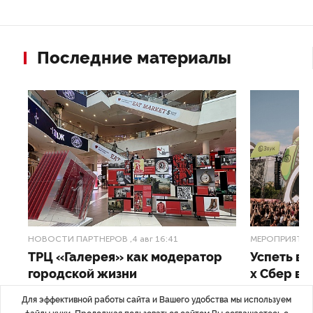
Последние материалы
НОВОСТИ ПАРТНЕРОВ
,4 авг 16:41
МЕРОПРИЯТИ
ТРЦ «Галерея» как модератор
Успеть вс
городской жизни
x Сбер в 
Для эффективной работы сайта и Вашего удобства мы используем
ле
Трансформация торговых центров в условиях
Полный гид по