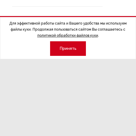
Для эффективной работы сайта и Вашего удобства мы используем
файлы куки. Продолжая пользоваться сайтом Вы соглашаетесь с
политикой обработки файлов куки
.
Экономика
Стиль жизни
Принять
Общество
Мероприятия
Экспертное мнение
Новости партнеров
Аналитика
Недвижимость
Премия «Эксперт года»
Эксперт 2 столицы
Аналитический центр
Москва
Архив
СПб
Сотрудничество
Эксперт регионы
Контакты
Эксперт ДФО
Свидетельство СМИ