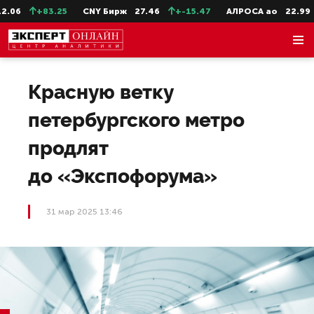
06
+83.25
CNY Бирж
27.46
+-15.47
АЛРОСА ао
22.99
Красную ветку
петербургского метро
продлят
до «Экспофорума»
31 мар 2025 13:46