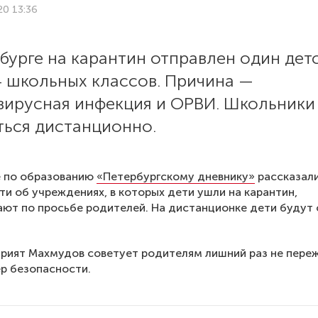
20 13:36
бурге на карантин отправлен один дет
4 школьных классов. Причина —
вирусная инфекция и ОРВИ. Школьники
ться дистанционно.
е по образованию
«Петербургскому дневнику»
рассказали
и об учреждениях, в которых дети ушли на карантин,
ают по просьбе родителей. На дистанционке дети будут 
рият Махмудов советует родителям лишний раз не переж
ер безопасности.