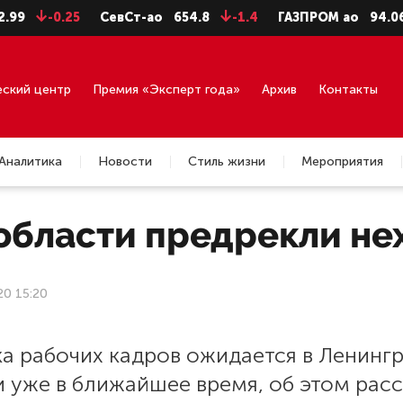
-0.25
СевСт-ао
654.8
-1.4
ГАЗПРОМ ао
94.06
еский центр
Премия «Эксперт года»
Архив
Контакты
Аналитика
Новости
Стиль жизни
Мероприятия
области предрекли не
20 15:20
ка рабочих кадров ожидается в Ленинг
 уже в ближайшее время, об этом рас