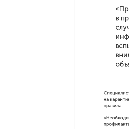
«Пр
В Петербурге на торги
в п
выставили «Вечера на хуторе
слу
близ Диканьки»
инф
До конца года в Мурманской
всп
области установят системы
вни
для борьбы с обледенением
на энергосетях
объ
Экс-полицейского
подозревают в убийстве
знакомого в Петербурге 2 года
Специалист
назад
на каранти
правила.
РГПУ им. А. И. Герцена начнет
«Необходи
новые образовательные
профилакти
проекты с китайскими вузами