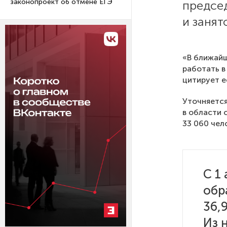
законопроект об отмене ЕГЭ
предсе
и занят
«В ближайш
работать в
цитирует е
Уточняется
в области 
33 060 чел
С 1
обр
36,
Из 