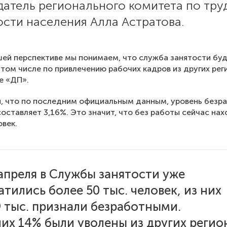
датель регионального комитета по тру
ости населения Алла Астратова.
ей перспективе мы понимаем, что служба занятости бу
 том числе по привлечению рабочих кадров из других рег
е «ДП».
, что по последним официальным данным, уровень безр
составляет 3,16%. Это значит, что без работы сейчас на
овек.
 апреля в Службы занятости уже
атились более 50 тыс. человек, из них
9 тыс. признали безработными.
них 14% были уволены из других регио