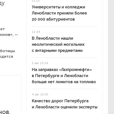
12:15
ду
Университеты и колледжи
Ленобласти приняли более
20 000 абитуриентов
дет
11:44
ионов», —
В Ленобласти нашли
неолитический могильник
с янтарными предметами
аботицы
ходится
5 авг 15:24
На заправках «Газпромнефти»
в Петербурге и Ленобласти
больше нет лимитов на топливо
4 авг 15:05
Качество дорог Петербурга
и Ленобласти оценили эксперты
нов,