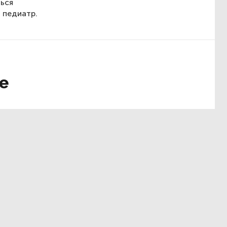
ться
 педиатр.
е