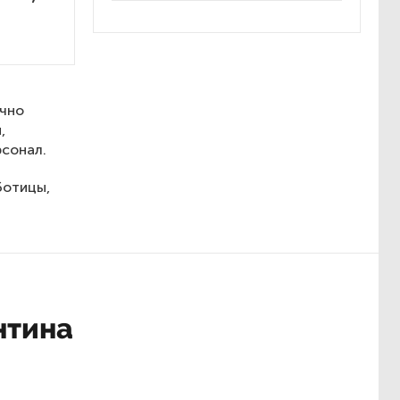
очно
,
рсонал.
ботицы,
нтина