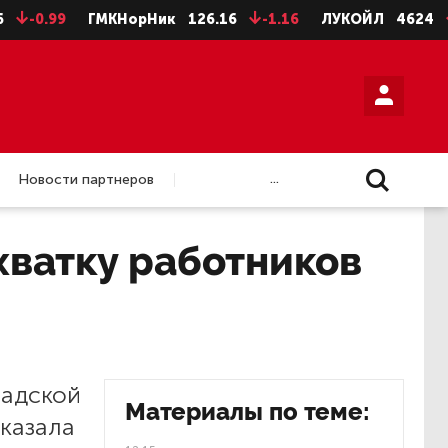
-0.99
ГМКНорНик
126.16
-1.16
ЛУКОЙЛ
4624
-8
...
Новости партнеров
хватку работников
радской
Материалы по теме:
сказала