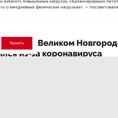
 избегать повышенных нагрузок, сбалансированно пита
ать о ежедневных физических нагрузках», — посоветовала
кий сад в Великом Новгород
Принять
ылся из-за коронавируса