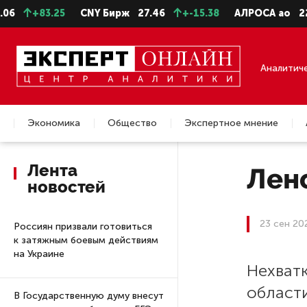
+83.25
CNY Бирж
27.46
+-15.38
АЛРОСА ао
22.99
Аналитич
Экономика
Общество
Экспертное мнение
Недвижимость
Лента
Лен
новостей
23 сен 20
Россиян призвали готовиться
к затяжным боевым действиям
на Украине
Нехват
области
В Государственную думу внесут