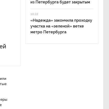
из Петербурга будет закрытым
10:22
«Надежда» закончила проходку
участка на «зеленой» ветке
метро Петербурга
ей
вили
стые
меры
е