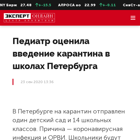
 Бирж
27.48
+-15.5
АЛРОСА ао
22.99
+-0.11
СевСт-ао
Педиатр оценила
введение карантина в
школах Петербурга
23 сен 2020 13:36
В Петербурге на карантин отправлен
один детский сад и 14 школьных
классов. Причина — коронавирусная
инфекция и ОРВИ. Школьники будут