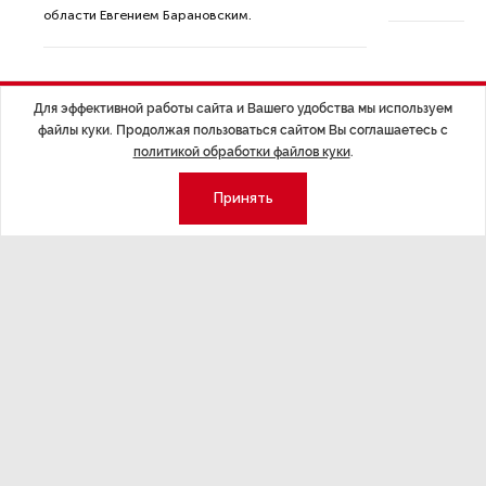
области Евгением Барановским.
Для эффективной работы сайта и Вашего удобства мы используем
файлы куки. Продолжая пользоваться сайтом Вы соглашаетесь с
политикой обработки файлов куки
.
Экономика
Стиль жизни
Принять
Общество
Мероприятия
Экспертное мнение
Новости партнеров
Аналитика
Недвижимость
Премия «Эксперт года»
Эксперт 2 столицы
Аналитический центр
Москва
Архив
СПб
Сотрудничество
Эксперт регионы
Контакты
Эксперт ДФО
Свидетельство СМИ