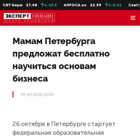
CNY Бирж
27.48
+-15.5
АЛРОСА ао
22.99
+-0.11
СевСт-
Мамам Петербурга
предложат бесплатно
научиться основам
бизнеса
20 окт 2020 12:04
26 октября в Петербурге стартует
федеральная образовательная