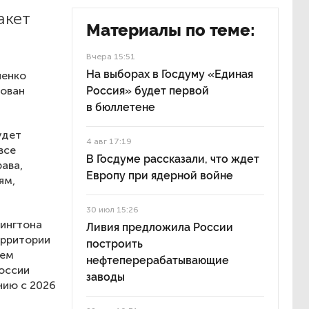
акет
Материалы по теме:
Вчера 15:51
На выборах в Госдуму «Единая
иенко
кован
Россия» будет первой
в бюллетене
удет
4 авг 17:19
все
В Госдуме рассказали, что ждет
ава,
Европу при ядерной войне
ям,
30 июл 15:26
шингтона
Ливия предложила России
ерритории
построить
чем
нефтеперерабатывающие
России
заводы
нию с 2026
й