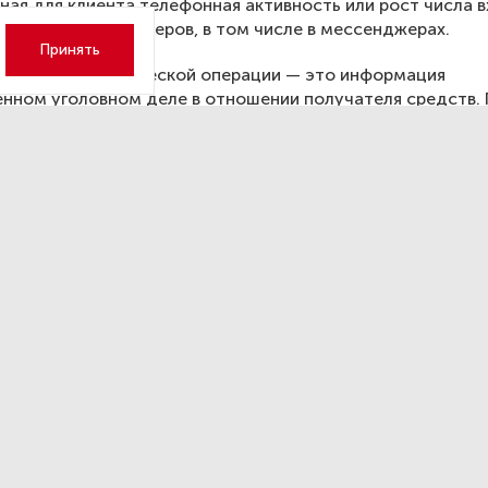
ная для клиента телефонная активность или рост числа 
ний с новых номеров, в том числе в мессенджерах.
Принять
признак мошеннической операции — это информация
нном уголовном деле в отношении получателя средств.
в банк она может по любым каналам, а не только при
онном обмене с правоохранительными органами на пло
нка России (от CERT — computer emergency response te
ия на компьютерные инциденты). В частности, если клиен
цо предоставят подтверждающий документ о возбужден
 дела, то в таком случае банк приостановит зачисление 
ования вступят в силу с 25 июля 2024 года. Ранее ЦБ уже
три признака подозрительных операций, банки по-прежн
тывать их при совершении переводов. Они обязаны
ливать переводы денег на счета злоумышленников, свед
получены из базы данных Банка России о мошеннических 
, необходимо не допускать переводы, если выявлена нет
а операция (по сумме перевода, периодичности, времени
), а также если зафиксирована попытка осуществить оп