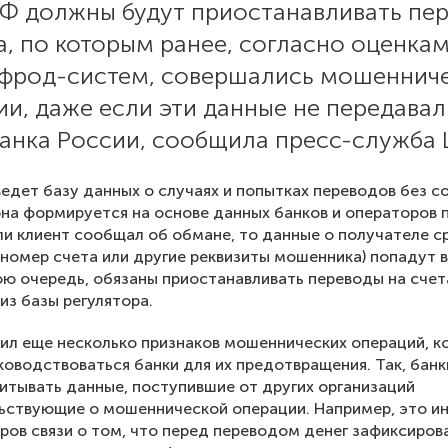
РФ должны будут приостанавливать пе
а, по которым ранее, согласно оценка
ифрод-систем, совершались мошеннич
и, даже если эти данные не передавал
Банка России, сообщила пресс-служба 
ведет базу данных о случаях и попытках переводов без с
она формируется на основе данных банков и операторов
ли клиент сообщал об обмане, то данные о получателе с
 номер счета или другие реквизиты мошенника) попадут в
вою очередь, обязаны приостанавливать переводы на счет
из базы регулятора.
ил еще несколько признаков мошеннических операций, 
оводствоваться банки для их предотвращения. Так, банк
итывать данные, поступившие от других организаций
ьствующие о мошеннической операции. Например, это 
ров связи о том, что перед переводом денег зафиксиров