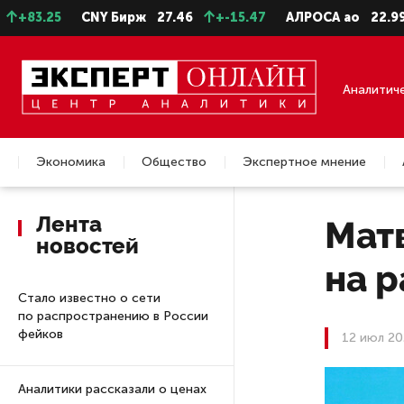
CNY Бирж
27.46
+-15.47
АЛРОСА ао
22.99
+-0.1
Аналитич
Экономика
Общество
Экспертное мнение
Недвижимость
Лента
Матв
новостей
на 
Стало известно о сети
по распространению в России
фейков
12 июл 20
Аналитики рассказали о ценах