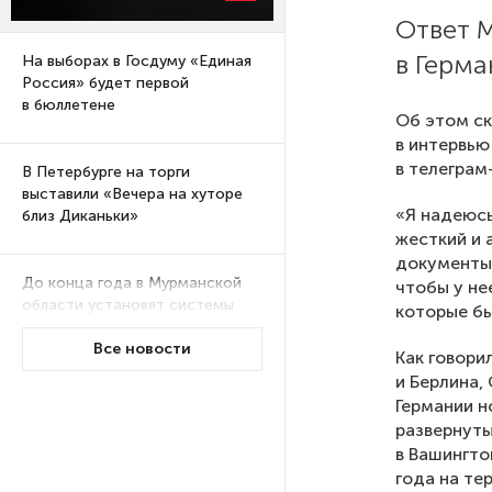
Ответ 
в Герма
На выборах в Госдуму «Единая
Россия» будет первой
в бюллетене
Об этом с
в интервью
в телеграм
В Петербурге на торги
выставили «Вечера на хуторе
«Я надеюсь
близ Диканьки»
жесткий и 
документы 
До конца года в Мурманской
чтобы у не
области установят системы
которые бы
для борьбы с обледенением
Все новости
на энергосетях
Как говори
и Берлина,
Германии н
Экс-полицейского
развернуты
подозревают в убийстве
в Вашингто
знакомого в Петербурге 2 года
года на те
назад