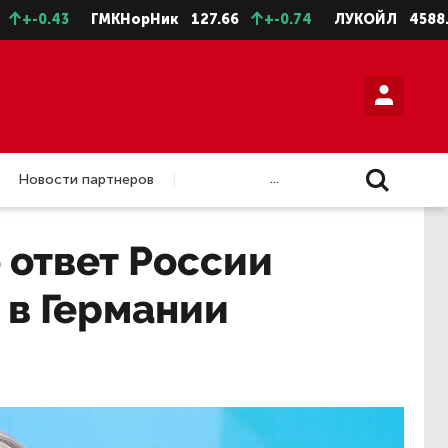
ГМКНорНик
127.66
+-0.74
ЛУКОЙЛ
4588.5
+-11
...
Новости партнеров
 ответ России
 в Германии