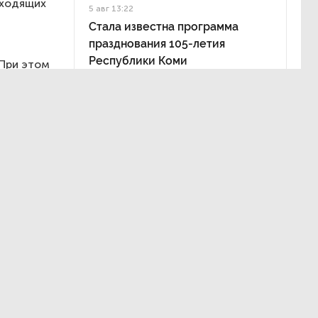
входящих
5 авг 13:22
Стала известна программа
празднования 105-летия
Республики Коми
 При этом
щадке
am, группа
т или
ии
средств
ему
ения
счетах.
ипичная
 и месту
ерацию