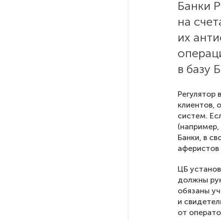
Стала известна программа
Банки 
празднования 105-летия
на счет
Республики Коми
их ант
операци
Путин провел совещание
с руководством
в базу 
Минобороны РФ: главные
заявления президента
Регулятор 
клиентов, 
В Мурманской области создали
систем. Ес
приложение для фиксации
(например,
инвазионных растений
Банки, в с
аферистов 
Петербуржца будут судить
ЦБ установ
за попытку вынести
должны рук
из магазина 47 плиток
обязаны уч
шоколада
и свидетел
от операто
В Петербурге осудили