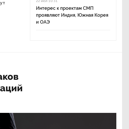
22 июл 10:31
гут
Интерес к проектам СМП
проявляют Индия, Южная Корея
и ОАЭ
аков
раций