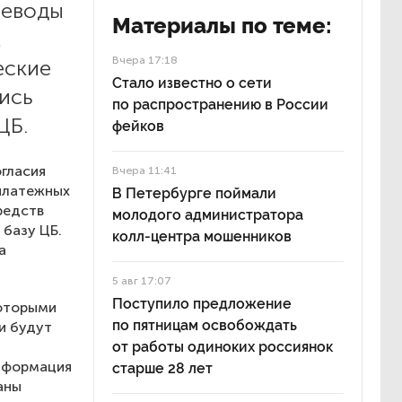
реводы
Материалы по теме:
м
Вчера 17:18
еские
Стало известно о сети
ись
по распространению в России
ЦБ.
фейков
огласия
Вчера 11:41
 платежных
В Петербурге поймали
редств
молодого администратора
 базу ЦБ.
колл-центра мошенников
а
5 авг 17:07
Поступило предложение
которыми
по пятницам освобождать
и будут
от работы одиноких россиянок
информация
старше 28 лет
аны