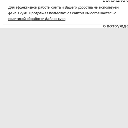
нехарактер
похитителей подростка,
СМС-сообще
Для эффективной работы сайта и Вашего удобства мы используем
требовавших за него выкуп
файлы куки. Продолжая пользоваться сайтом Вы соглашаетесь с
Еще один 
политикой обработки файлов куки
.
о возбужде
На петербургских АЗС сняли
поступить 
большинство ограничений
информаци
ФинЦЕРТ Ба
реагирован
В Госдуме рассказали, что
другое ли
ждет Европу при ядерной
уголовного
войне
на счет.
В «СТГТ» состоялся «День
Новые треб
семьи» — праздник,
определил 
объединяющий поколения
должны учи
приостанав
о которых 
Проект строительства
Кроме того
небоскреба «Лахта Центр 2»
для клиент
в Петербурге одобрили
совершения