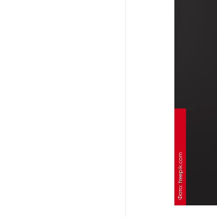
После атаки ВСУ в Самарской
области склад Wildberries почти
полностью сгорел
На заправках «Газпромнефти»
в Петербурге и Ленобласти
больше нет лимитов на топливо
По решению Путина в России
будут мониторить цены
на продукты
Фото: freepik.com
Власти Петербурга заявили
о «скоординированных атаках»
на аккаунты депутатов