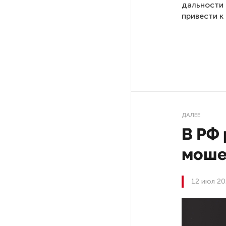
дальности 
привести к
РГПУ им. А. И. Герцена начнет
новые образовательные
проекты с китайскими вузами
В Петербурге поймали
молодого администратора
колл-центра мошенников
ДАЛЕЕ
Петербургские метростроевцы
В РФ
оценили идею строительства
лифта на станции
моше
«Театральная»
12 июл 20
Поступило предложение
по пятницам освобождать
от работы одиноких россиянок
старше 28 лет