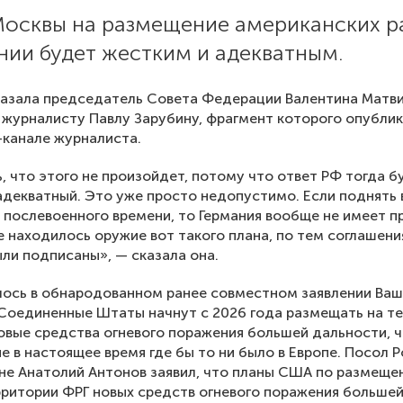
Москвы на размещение американских р
нии будет жестким и адекватным.
казала председатель Совета Федерации Валентина Матв
 журналисту Павлу Зарубину, фрагмент которого опубли
-канале журналиста.
, что этого не произойдет, потому что ответ РФ тогда б
адекватный. Это уже просто недопустимо. Если поднять 
послевоенного времени, то Германия вообще не имеет пр
е находилось оружие вот такого плана, по тем соглашени
ли подписаны», — сказала она.
лось в обнародованном ранее совместном заявлении Ва
 Соединенные Штаты начнут с 2026 года размещать на т
овые средства огневого поражения большей дальности, 
е в настоящее время где бы то ни было в Европе. Посол 
не Анатолий Антонов заявил, что планы США по размеще
рритории ФРГ новых средств огневого поражения больше