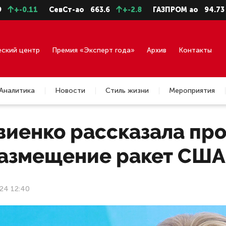
1
СевСт-ао
663.6
+-2.8
ГАЗПРОМ ао
94.73
+-0.43
еский центр
Премия «Эксперт года»
Архив
Контакты
Аналитика
Новости
Стиль жизни
Мероприятия
иенко рассказала про
размещение ракет США
24 12:40