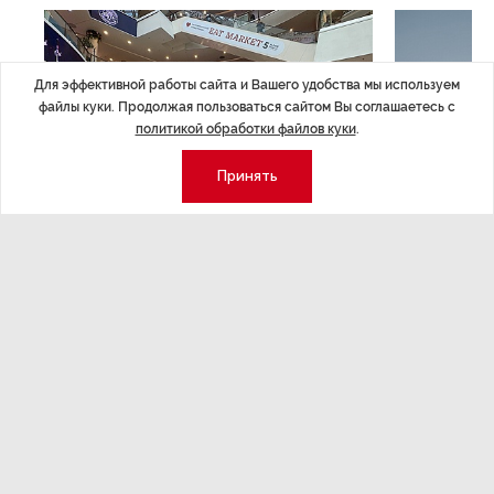
Для эффективной работы сайта и Вашего удобства мы используем
файлы куки. Продолжая пользоваться сайтом Вы соглашаетесь с
политикой обработки файлов куки
.
Принять
НОВОСТИ ПАРТНЕРОВ
,4 авг 16:41
МЕРОПРИЯТИ
ТРЦ «Галерея» как модератор
Успеть вс
городской жизни
x Сбер в 
ле
Трансформация торговых центров в условиях
Полный гид по
конкуренции с маркетплейсами.
а.