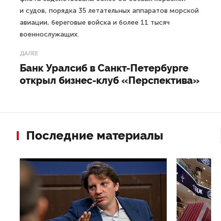
специальной техники.
Учения в Балтийском море продлятся с 5 по 15 июня.
В ходе маневров будут отрабатывать защиту морских
коммуникаций и пунктов базирования флота.
5 июня учения в Японском и Охотском морях также
начал Тихоокеанский флот (ТОФ). Как сообщили
в министерстве обороны, в учениях группировки сил
флота задействованы более 60 боевых кораблей
и судов, порядка 35 летательных аппаратов морской
авиации, береговые войска и более 11 тысяч
военнослужащих.
ДАЛЕЕ
Банк Уралсиб в Санкт-Петербурге
открыл бизнес-клуб «Перспектива»