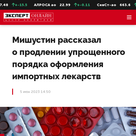
48
+-15.5
АЛРОСА ао
22.99
+-0.11
СевСт-ао
663.6
+
Мишустин рассказал
о продлении упрощенного
порядка оформления
импортных лекарств
5 июн 2023 14:50