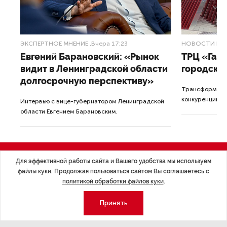
Последние материалы
ЭКСПЕРТНОЕ МНЕНИЕ
,Вчера 17:23
НОВОСТИ ПА
Для эффективной работы сайта и Вашего удобства мы используем
Евгений Барановский: «Рынок
ТРЦ «Гал
файлы куки. Продолжая пользоваться сайтом Вы соглашаетесь с
политикой обработки файлов куки
.
видит в Ленинградской области
городско
долгосрочную перспективу»
Принять
Трансформация
конкуренции с
Интервью с вице-губернатором Ленинградской