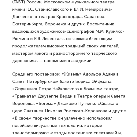
(ГАБТ) России, Московском музыкальном театре
имени К.С. Станиславского и Вл.И. Немировича-
Данченко, в театрах Краснодара, Саратова,
Екатеринбурга, Воронежа и других. Воспитанник
выдающихся художников-сценографов М.М. Курилко-
Рюмина и В.Я. Левенталя, он являлся блестящим
продолжателем высоких традиций своих учителей,
мастером яркого и разностороннего творческого
дарования», — напомнили в академии.
Среди его постановок: «Жизель» Адольфа Адана в
Санкт-Петербургском балете Бориса Эйфмана,
«Опричник» Петра Чайковского в Большом театре,
«Травиата» Джузеппе Верди в Театре оперы и балета
Воронежа, «Богема» Джакомо Пуччини, «Сказка о
царе Салтане» Николая Римского-Корсакова и другие.
«В своем творчестве он увлеченно использовал
новейшие визуальные технологии, которые
трансформируют методы постановки спектаклей и,