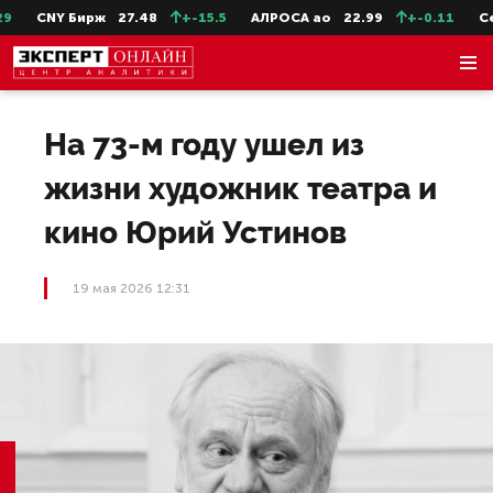
CNY Бирж
27.48
+-15.5
АЛРОСА ао
22.99
+-0.11
СевС
На 73-м году ушел из
жизни художник театра и
кино Юрий Устинов
19 мая 2026 12:31