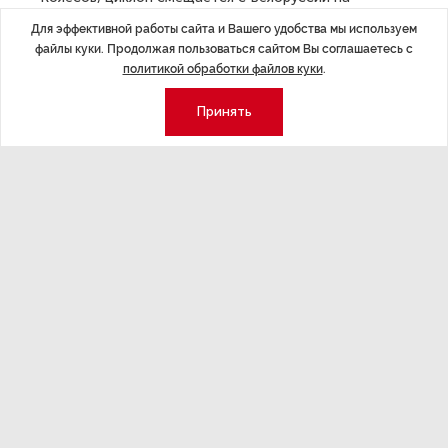
акваторию Финского залива, а далее будет двигаться
Для эффективной работы сайта и Вашего удобства мы используем
на север. Теплый атмосферный фронт проходит через
файлы куки. Продолжая пользоваться сайтом Вы соглашаетесь с
Санкт-Петербург ночью. За этим атмосферным
политикой обработки файлов куки
.
фронтом идет очень теплый воздух, поэтому 19 мая в
Принять
городе ожидается +28-30°.
ДАЛЕЕ
Пиотровский прокомментировал
случай вандализма с троном в
Эрмитаже
Последние материалы