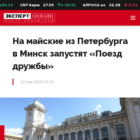
3.13
CNY Бирж
27.59
+-15.51
АЛРОСА ао
22.28
-0.31
На майские из Петербурга
в Минск запустят «Поезд
дружбы»
23 апр 2026 15:23