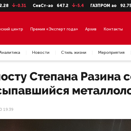
0.31
СевСт-ао
647.2
-5.4
ГАЗПРОМ ао
92.75
-0.71
еский центр
Премия «Эксперт года»
Архив
Контакты
Аналитика
Новости
Стиль жизни
Мероприятия
мосту Степана Разина 
сыпавшийся металлол
0 19:39