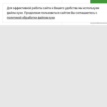
Для эффективной работы сайта и Вашего удобства мы используем
После атаки ВСУ в Самарской
файлы куки. Продолжая пользоваться сайтом Вы соглашаетесь с
области склад Wildberries почти
политикой обработки файлов куки
.
полностью сгорел
На заправках «Газпромнефти»
в Петербурге и Ленобласти
больше нет лимитов на топливо
По решению Путина в России
Prt Scr sberban
будут мониторить цены
на продукты
Регионы, г
России — эт
Власти Петербурга заявили
о «скоординированных атаках»
Ранее анал
на аккаунты депутатов
опроса, на
только кар
Стала известна программа