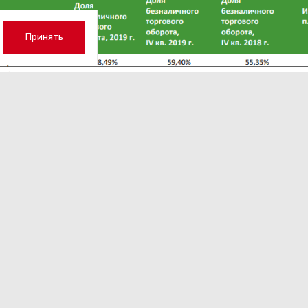
Принять
k.ru
де оплата картой внедряется медленно, сосредоточены н
о Дагестан (17,62%), Ингушетия (12,56%) и Чечня (12,06%)
итики «Левада-центра» рассказали, что, согласно резул
личными регулярно пользуются 89% россиян, а расплачи
той лишь 2% граждан РФ.