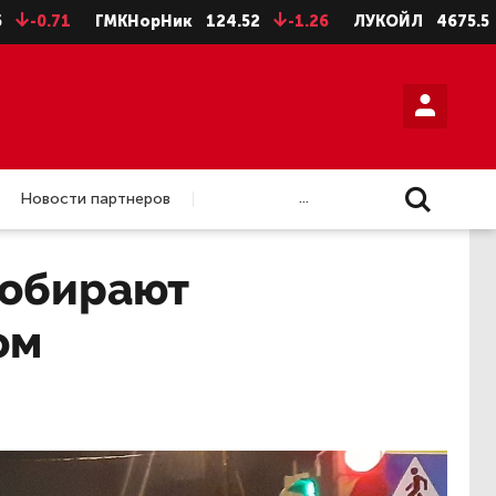
ГМКНорНик
124.52
-1.26
ЛУКОЙЛ
4675.5
-28.5
...
Новости партнеров
собирают
ом