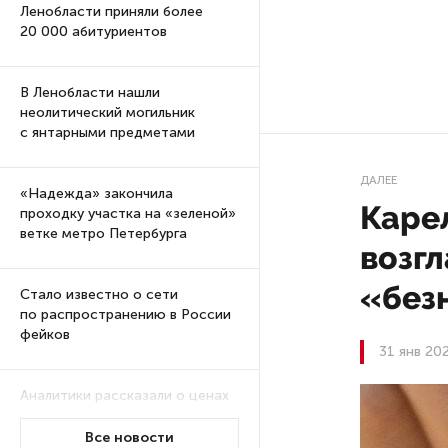
Ленобласти приняли более
20 000 абитуриентов
В Ленобласти нашли
неолитический могильник
с янтарными предметами
ДАЛЕЕ
«Надежда» закончила
Каре
проходку участка на «зеленой»
ветке метро Петербурга
возг
«без
Стало известно о сети
по распространению в России
фейков
31 янв 20
Аналитики рассказали о ценах
июля на новые легковушки
в России
Все новости