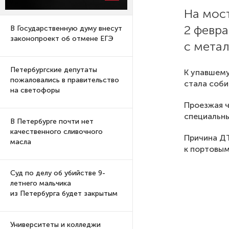
На мост
2 февра
В Государственную думу внесут
законопроект об отмене ЕГЭ
с мета
Петербургские депутаты
К упавшему
пожаловались в правительство
стала соб
на светофоры
Проезжая ч
специальн
В Петербурге почти нет
качественного сливочного
Причина ДТ
масла
к портовым
Суд по делу об убийстве 9-
летнего мальчика
из Петербурга будет закрытым
Университеты и колледжи