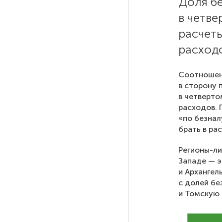
Доля бе
в четве
РГПУ им. А. И. Герцена начнет
расчеты
новые образовательные
проекты с китайскими вузами
расход
В Петербурге поймали
Соотношен
молодого администратора
в сторону 
колл-центра мошенников
в четверто
расходов. 
«по безнал
Петербургские метростроевцы
брать в рас
оценили идею строительства
лифта на станции
Регионы-ли
«Театральная»
Западе — э
и Архангел
с долей бе
Поступило предложение
по пятницам освобождать
и Томскую 
от работы одиноких россиянок
старше 28 лет