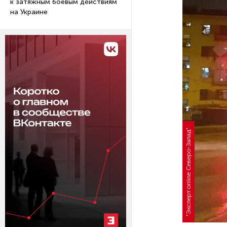
к затяжным боевым действиям
на Украине
"Эксперт online Северо-Запад"