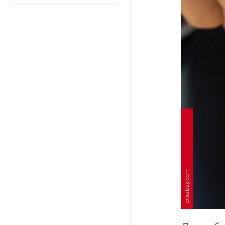
На выборах в Госдуму «Единая
Россия» будет первой
в бюллетене
В Петербурге на торги
выставили «Вечера на хуторе
близ Диканьки»
До конца года в Мурманской
области установят системы
для борьбы с обледенением
на энергосетях
pixabay.com
Экс-полицейского
подозревают в убийстве
знакомого в Петербурге 2 года
назад