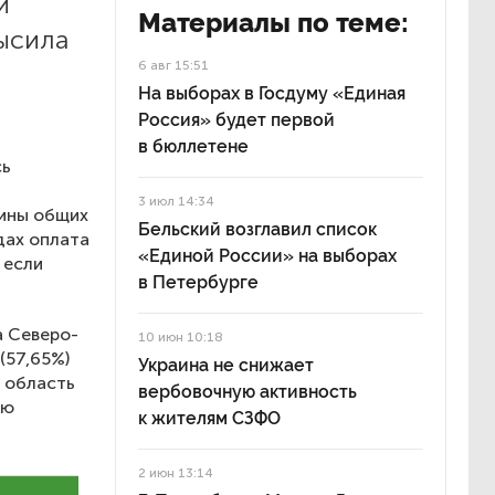
и
Материалы по теме:
высила
6 авг 15:51
На выборах в Госдуму «Единая
Россия» будет первой
в бюллетене
сь
3 июл 14:34
вины общих
Бельский возглавил список
дах оплата
«Единой России» на выборах
 если
в Петербурге
а Северо-
10 июн 10:18
(57,65%)
Украина не снижает
я область
вербовочную активность
ую
к жителям СЗФО
2 июн 13:14