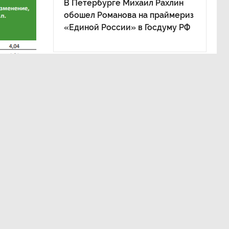
В Петербурге Михаил Рахлин
обошел Романова на праймериз
«Единой России» в Госдуму РФ
а юге
.
ьтатам
ваются