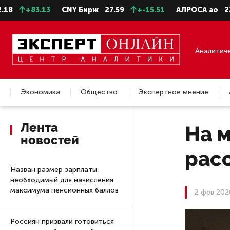
3.13
CNY Бирж
27.59
+-15.51
АЛРОСА ао
22.28
-
Аналитич
Экономика
Общество
Экспертное мнение
Недвижимость
Лента
На 
новостей
рас
Назван размер зарплаты,
необходимый для начисления
максимума пенсионных баллов
2 фев 202
Россиян призвали готовиться