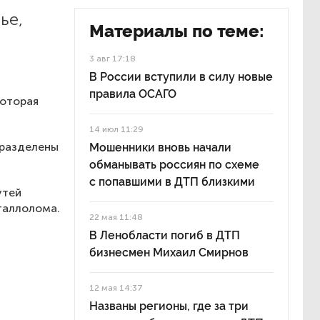
ье,
Материалы по теме:
3 авг 17:18
В России вступили в силу новые
правила ОСАГО
которая
14 июл 11:29
 разделены
Мошенники вновь начали
обманывать россиян по схеме
с попавшими в ДТП близкими
утей
еталлолома.
22 мая 11:48
В Ленобласти погиб в ДТП
бизнесмен Михаил Смирнов
12 мая 14:37
Названы регионы, где за три