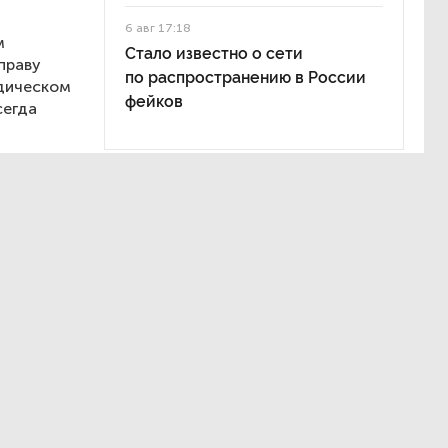
6 авг 17:18
м
Стало известно о сети
праву
по распространению в России
идическом
фейков
сегда
ной
е