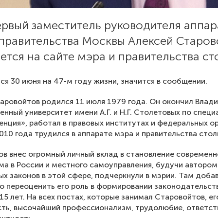
ервый заместитель руководителя аппар
 правительства Москвы Алексей Старов
тся на сайте мэра и правительства ст
ся 30 июня на 47-м году жизни, значится в сообщении.
аровойтов родился 11 июля 1979 года. Он окончил Влад
енный университет имени А.Г. и Н.Г. Столетовых по спец
нция», работал в правовых институтах и федеральных о
2010 года трудился в аппарате мэра и правительства стол
в внес огромный личный вклад в становление современн
а в России и местного самоуправления, будучи автором
х законов в этой сфере, подчеркнули в мэрии. Там добав
 переоценить его роль в формировании законодательст
15 лет. На всех постах, которые занимал Старовойтов, е
ть, высочайший профессионализм, трудолюбие, ответст