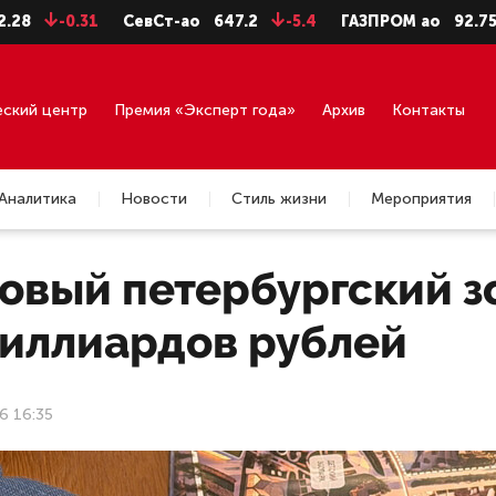
-0.31
СевСт-ао
647.2
-5.4
ГАЗПРОМ ао
92.75
-0.
еский центр
Премия «Эксперт года»
Архив
Контакты
Аналитика
Новости
Стиль жизни
Мероприятия
овый петербургский з
миллиардов рублей
6 16:35