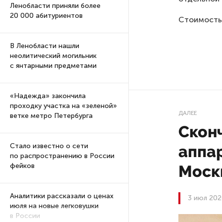
Ленобласти приняли более
20 000 абитуриентов
Стоимость 
В Ленобласти нашли
неолитический могильник
с янтарными предметами
«Надежда» закончила
проходку участка на «зеленой»
ДАЛЕЕ
ветке метро Петербурга
Скон
Стало известно о сети
аппа
по распространению в России
фейков
Моск
Аналитики рассказали о ценах
3 июл 202
июля на новые легковушки
в России