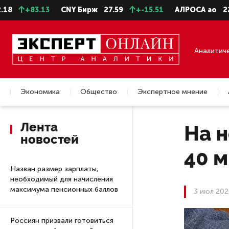
+83.13
CNY Бирж
27.59
+-15.51
АЛРОСА ао
22.28
Аналитич
Экономика
Общество
Экспертное мнение
Недвижимость
Лента
На н
новостей
40 
Назван размер зарплаты,
необходимый для начисления
максимума пенсионных баллов
3 июл 202
Россиян призвали готовиться