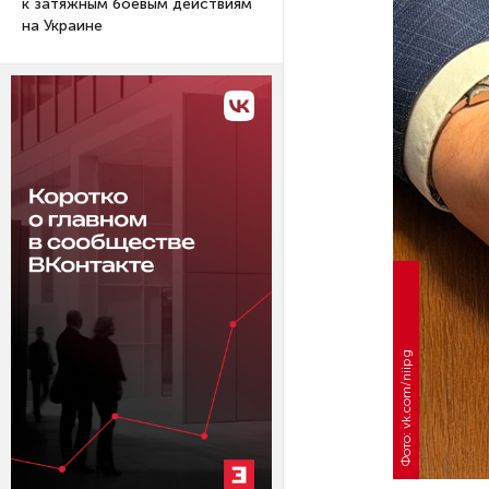
к затяжным боевым действиям
на Украине
Фото: vk.com/niipg