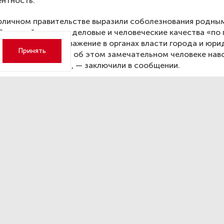
ентность.
оличном правительстве выразили соболезнования родны
Старовойтова, чьи деловые и человеческие качества «по 
му» авторитет и уважение в органах власти города и юр
Принять
. «Добрая память об этом замечательном человеке нав
 в наших сердцах», — заключили в сообщении.
ский возглавил список «Еди
ии» на выборах в Петербург