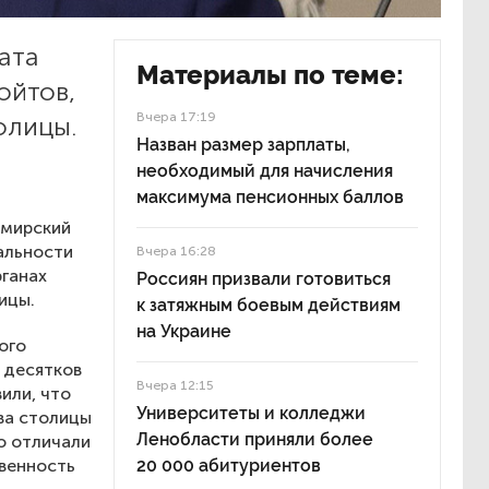
ата
Материалы по теме:
ойтов,
Вчера 17:19
олицы.
Назван размер зарплаты,
необходимый для начисления
максимума пенсионных баллов
имирский
иальности
Вчера 16:28
рганах
Россиян призвали готовиться
ицы.
к затяжным боевым действиям
на Украине
ого
 десятков
Вчера 12:15
или, что
Университеты и колледжи
ва столицы
Ленобласти приняли более
го отличали
венность
20 000 абитуриентов