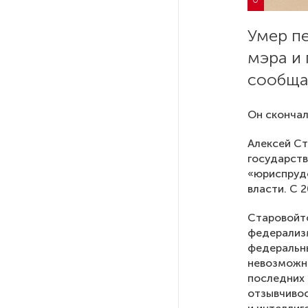
РГПУ им. А. И. Герцена начнет
Умер п
новые образовательные
мэра и
проекты с китайскими вузами
сообщае
В Петербурге поймали
Он скончал
молодого администратора
колл-центра мошенников
Алексей Ст
государств
Петербургские метростроевцы
«юриспруде
оценили идею строительства
власти. С 
лифта на станции
«Театральная»
Старовойто
федерализм
федеральны
Поступило предложение
невозможно
по пятницам освобождать
последних 
от работы одиноких россиянок
отзывчивос
старше 28 лет