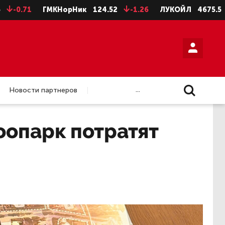
71
ГМКНорНик
124.52
-1.26
ЛУКОЙЛ
4675.5
-28.5
...
Новости партнеров
оопарк потратят