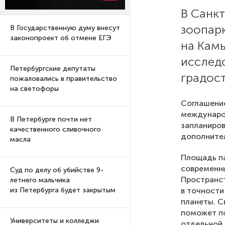
В Санк
зоопар
В Государственную думу внесут
законопроект об отмене ЕГЭ
на Кам
исслед
Петербургские депутаты
градост
пожаловались в правительство
на светофоры
Соглашение
междунаро
В Петербурге почти нет
запланиров
качественного сливочного
дополните
масла
Площадь па
современны
Суд по делу об убийстве 9-
Пространст
летнего мальчика
в точности
из Петербурга будет закрытым
планеты. С
поможет п
Университеты и колледжи
отдельной