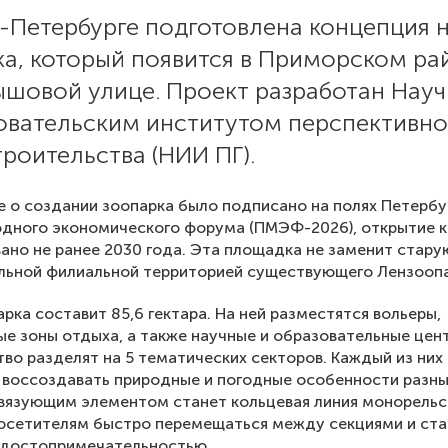
т-Петербурге подготовлена концепция 
ка, который появится в Приморском ра
ышовой улице. Проект разработан Науч
овательским институтом перспективно
роительства (НИИ ПГ).
 о создании зоопарка было подписано на полях Петербу
дного экономического форума (ПМЭФ-2026), открытие 
ано не ранее 2030 года. Эта площадка не заменит старую
льной филиальной территорией существующего Лензоопа
рка составит 85,6 гектара. На ней разместятся вольеры,
е зоны отдыха, а также научные и образовательные цен
во разделят на 5 тематических секторов. Каждый из них
 воссоздавать природные и погодные особенности разны
вязующим элементом станет кольцевая линия монорельс
осетителям быстро перемещаться между секциями и ста
 достопримечательностью.