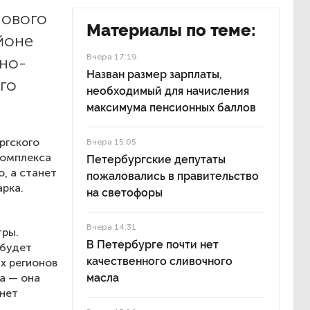
нового
Материалы по теме:
йоне
Вчера 17:19
но-
Назван размер зарплаты,
го
необходимый для начисления
максимума пенсионных баллов
ргского
Вчера 15:05
комплекса
Петербургские депутаты
, а станет
пожаловались в правительство
рка.
на светофоры
Вчера 14:31
тры.
В Петербурге почти нет
 будет
качественного сливочного
х регионов
а — она
масла
нет