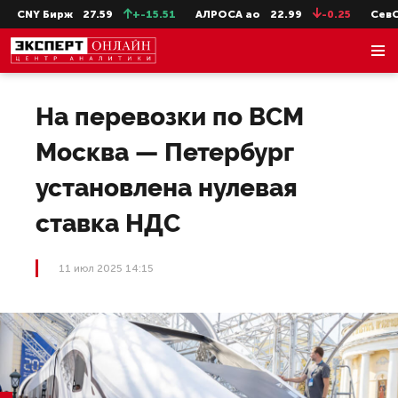
CNY Бирж
27.59
+-15.51
АЛРОСА ао
22.99
-0.25
СевСт-
На перевозки по ВСМ
Москва — Петербург
установлена нулевая
ставка НДС
11 июл 2025 14:15