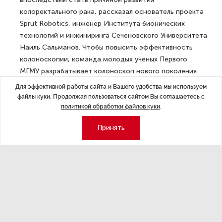
колоректального рака, рассказал основатель проекта
Sprut Robotics, инженер Института бионических
технологий и инжиниринга Сеченовского Университета
Наиль Сальманов. Чтобы повысить эффективность
колоноскопии, команда молодых ученых Первого
МГМУ разрабатывает колоноскоп нового поколения
(ручную и роботизированную версии) с пятью
Для эффективной работы сайта и Вашего удобства мы используем
камерами, сшитой панорамой, ИИ-анализом
файлы куки. Продолжая пользоваться сайтом Вы соглашаетесь с
и мультиспектральным освещением. По сравнению
политикой обработки файлов куки
.
с зарубежными аналогами, использующими
Принять
в основном только одну камеру, он имеет несколько
преимуществ.
«Наша система решает проблему ранней диагностики
колоректального рака комплексно, — подчеркнул
Наиль Сальманов. — Во-первых, мы планируем
использовать 5 камер вместо одной, что
обеспечивает обзор 340° против стандартных 170°.