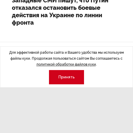
Западные СМИ пишут, что Путин
отказался остановить боевые
действия на Украине по линии
фронта
Для эффективной работы сайта и Вашего удобства мы используем
Последние материалы
файлы куки. Продолжая пользоваться сайтом Вы соглашаетесь с
политикой обработки файлов куки
.
Принять
ЭКОНОМИКА
,7 авг 14:44
ОБЩЕСТВО
,7