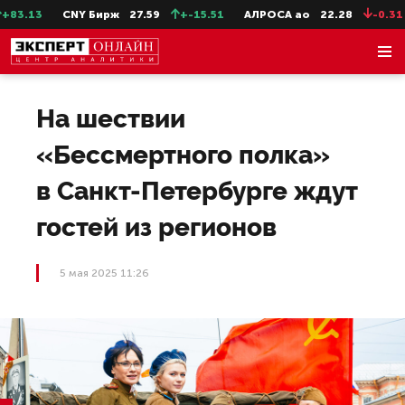
83.13
CNY Бирж
27.59
+-15.51
АЛРОСА ао
22.28
-0.31
На шествии
«Бессмертного полка»
в Санкт-Петербурге ждут
гостей из регионов
5 мая 2025 11:26