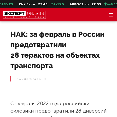
83.29
CNY Бирж
27.48
+-15.5
АЛРОСА ао
22.99
+-0.11
НАК: за февраль в России
предотвратили
28 терактов на объектах
транспорта
13 июн 2023 16:08
С февраля 2022 года российские
силовики предотвратили 28 диверсий