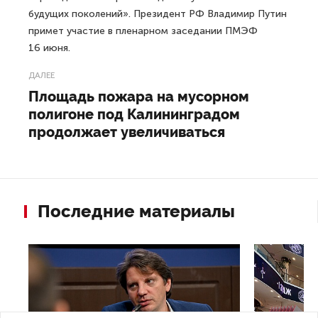
По словам Беглова, несанкционированные полеты
беспилотников над городом в дни форума
невозможны, у силовиков есть все технические
средства для контроля.
Петербургский международный экономический форум
состоится 14–17 июня 2023 года. В рамках форума
запланировано более 150 мероприятий. Его главной
темой станет «Суверенное развитие — основа
справедливого мира. Объединим усилия во имя
будущих поколений». Президент РФ Владимир Путин
примет участие в пленарном заседании ПМЭФ
16 июня.
ДАЛЕЕ
Площадь пожара на мусорном
полигоне под Калининградом
продолжает увеличиваться