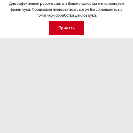
Для эффективной работы сайта и Вашего удобства мы используем
файлы куки. Продолжая пользоваться сайтом Вы соглашаетесь с
политикой обработки файлов куки
.
Последние материалы
Принять
ЭКСПЕРТНОЕ МНЕНИЕ
,17:23
НОВОСТИ ПА
Евгений Барановский: «Рынок
ТРЦ «Гал
видит в Ленинградской области
городско
долгосрочную перспективу»
Трансформация