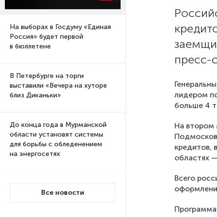
Российс
кредито
На выборах в Госдуму «Единая
Россия» будет первой
заемщи
в бюллетене
пресс-
В Петербурге на торги
Генеральны
выставили «Вечера на хуторе
лидером по
близ Диканьки»
больше 4 т
До конца года в Мурманской
На втором 
области установят системы
Подмосковь
для борьбы с обледенением
кредитов, 
на энергосетях
областях —
Всего росс
Экс-полицейского
оформления
Все новости
подозревают в убийстве
знакомого в Петербурге 2 года
Программа 
назад