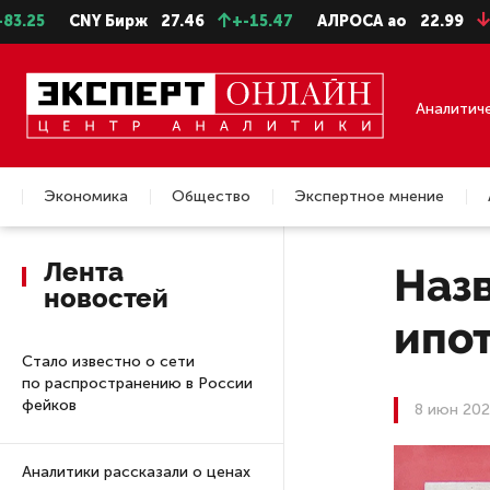
CNY Бирж
27.46
+-15.47
АЛРОСА ао
22.99
-0.25
Аналитич
Экономика
Общество
Экспертное мнение
Недвижимость
Лента
Наз
новостей
ипо
Стало известно о сети
по распространению в России
фейков
8 июн 202
Аналитики рассказали о ценах