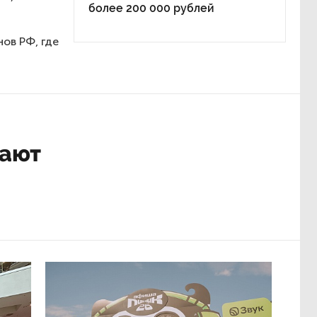
Материалы по теме:
рь,
30 июл 13:19
ных был
В Петербурге стало больше
вакансий с зарплатой
от 200 000 рублей
21 июл 10:16
а
Калининградская область резко
 по 109,1
поднялась в рейтинге зарплат
8 июл 15:50
 тыс
Петербуржцам рассказали
ся
о росте реальной зарплаты
й.
в январе-апреле 2026 года
ыс рублей.
ардино-
8 июн 17:07
Россиянам перечислили