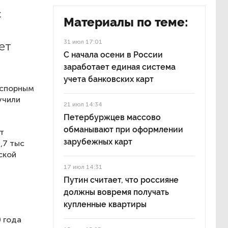
с
Материалы по теме:
31 июл 17:01
ет
С начала осени в России
заработает единая система
учета банковских карт
сспорным
учили
21 июл 14:34
Петербуржцев массово
обманывают при оформлении
т
зарубежных карт
,7 тыс
ской
17 июл 14:31
Путин считает, что россияне
я
должны вовремя получать
купленные квартиры
 года