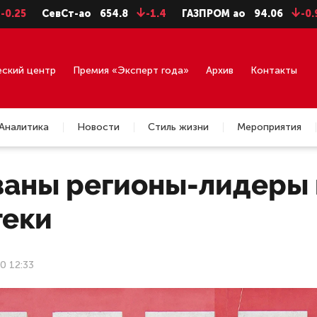
СевСт-ао
654.8
-1.4
ГАЗПРОМ ао
94.06
-0.99
Г
еский центр
Премия «Эксперт года»
Архив
Контакты
Аналитика
Новости
Стиль жизни
Мероприятия
ваны регионы-лидеры 
теки
0 12:33