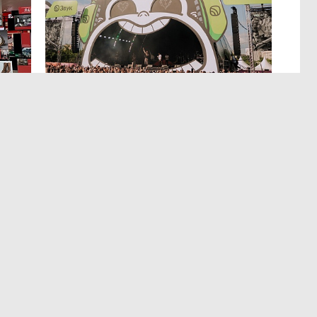
отрасли со средней зарплатой
48,3 тыс
более 200 000 рублей
нов РФ, где
гают