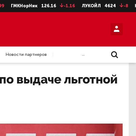
МКНорНик
126.16
-1.16
ЛУКОЙЛ
4624
-8
НЛМК а
...
Новости партнеров
по выдаче льготной