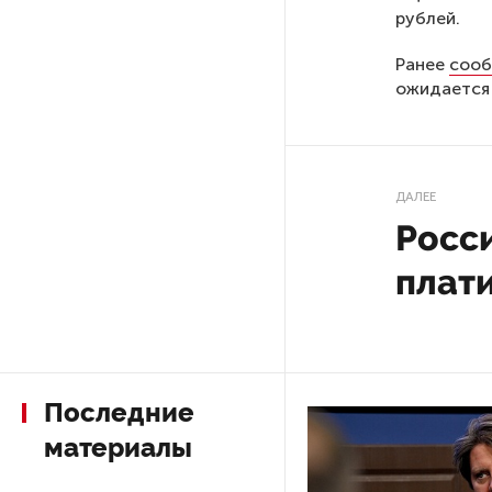
Стала известна программа
Экспер
празднования 105-летия
о средн
Республики Коми
февраль
Путин провел совещание
состав
с руководством
окладам
Минобороны РФ: главные
заявления президента
Как сообщ
В Мурманской области создали
зафиксиров
приложение для фиксации
тыс рублей
инвазионных растений
На второй 
рублей, тр
Петербуржца будут судить
Магаданска
за попытку вынести
из магазина 47 плиток
шоколада
Самая низк
В подвале 
Балкария —
В Петербурге осудили