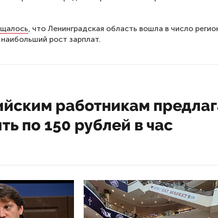
ты Росстата подготовили статистику
ей зарплате в регионах России за янва
 и март 2020 года. На основе этих дан
лен рейтинг субъектов с наибольшими
и за первый квартал.
ает
RT
, самая высокая зарплата за указанный период был
ана на Чукотке. Тут местный житель в среднем получает
.
позиции идет Ямало-Ненецкий автономный округ — 101,5
ойку замыкает Москва — 95,5 тыс рублей. Далее находят
я область — 89,5 тыс рублей и Сахалин — 89,4 тыс рубле
ая зарплата зафиксирована в Ивановской области — 27 т
списка также находятся Дагестан — 27,2 тыс рублей, Каб
 27,5 тыс рублей и Алтайский край — 27,6 тыс рублей.