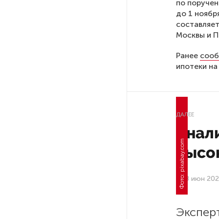
по поручен
до 1 ноябр
составляет
РГПУ им. А. И. Герцена начнет
Москвы и П
новые образовательные
проекты с китайскими вузами
Ранее
сооб
ипотеки на
В Петербурге поймали
молодого администратора
колл-центра мошенников
ДАЛЕЕ
Петербургские метростроевцы
Анал
оценили идею строительства
лифта на станции
высо
«Театральная»
8 июн 202
Поступило предложение
по пятницам освобождать
от работы одиноких россиянок
старше 28 лет