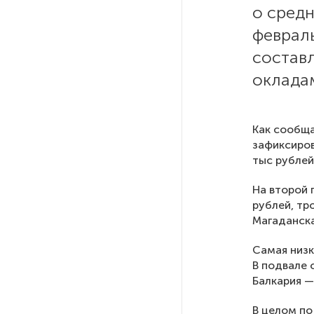
После атаки ВСУ в Самарской
области склад Wildberries почти
полностью сгорел
На заправках «Газпромнефти»
в Петербурге и Ленобласти
больше нет лимитов на топливо
По решению Путина в России
будут мониторить цены
на продукты
Фото: pixabay.com
Власти Петербурга заявили
о «скоординированных атаках»
на аккаунты депутатов