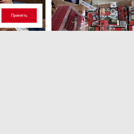
 всем регионам средняя зарплата за I квартал составила 
Принять
щалось
, что Ленинградская область вошла в число регио
наибольший рост зарплат.
ийским работникам предла
ть по 150 рублей в час