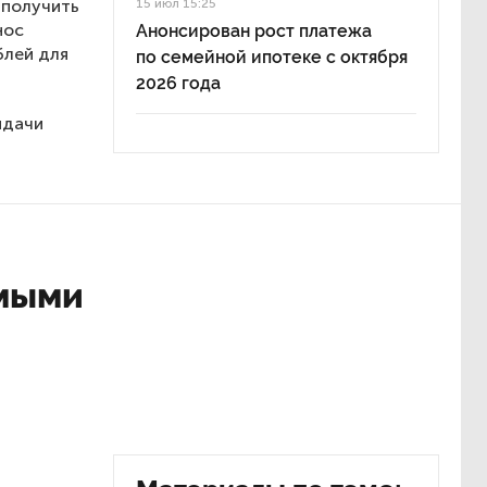
 получить
15 июл 15:25
нос
Анонсирован рост платежа
блей для
по семейной ипотеке с октября
2026 года
ыдачи
амыми