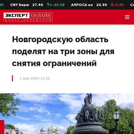
CNY Бирж
27.46
+-15.38
АЛРОСА ао
22.99
-0.25
СевС
Новгородскую область
поделят на три зоны для
снятия ограничений
1 июн 2020 15:30