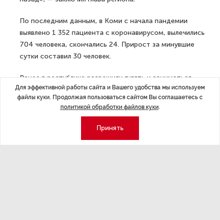
По последним данным, в Коми с начала пандемии
выявлено 1 352 пациента с коронавирусом, вылечились
704 человека, скончались 24. Прирост за минувшие
сутки составил 30 человек.
Ранее в республике
разрешили гулять и заниматься
Для эффективной работы сайта и Вашего удобства мы используем
спортом
на свежем воздухе, но в небольших группах.
файлы куки. Продолжая пользоваться сайтом Вы соглашаетесь с
политикой обработки файлов куки
.
ДАЛЕЕ
На форуме «Рост» расскажут, как
Принять
сделать прорыв в своем бизнесе
Последние материалы