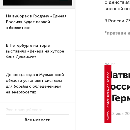
о действия
военной оп
На выборах в Госдуму «Единая
В России 7
Россия» будет первой
в бюллетене
*признан 
В Петербурге на торги
выставили «Вечера на хуторе
близ Диканьки»
ДАЛЕЕ
Матв
До конца года в Мурманской
области установят системы
Росс
для борьбы с обледенением
на энергосетях
в Ге
Экс-полицейского
12 июл 20
подозревают в убийстве
Все новости
знакомого в Петербурге 2 года
назад