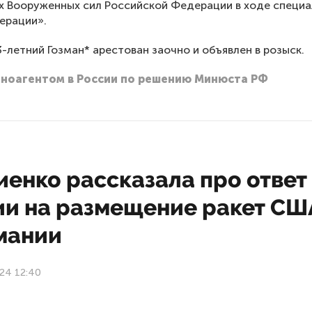
х Вооруженных сил Российской Федерации в ходе специ
ерации».
3-летний Гозман* арестован заочно и объявлен в розыск.
иноагентом в России по решению Минюста РФ
иенко рассказала про ответ
ии на размещение ракет СШ
рмании
24 12:40