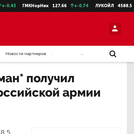
.43
ГМКНорНик
127.66
+-0.74
ЛУКОЙЛ
4588.5
+-
...
Новости партнеров
ман* получил
российской армии
8,5