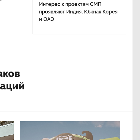
акет
Материалы по теме:
15:51
На выборах в Госдуму «Единая
иенко
кован
Россия» будет первой
в бюллетене
удет
4 авг 17:19
все
В Госдуме рассказали, что ждет
ава,
Европу при ядерной войне
ям,
30 июл 15:26
шингтона
Ливия предложила России
ерритории
построить
чем
нефтеперерабатывающие
России
заводы
нию с 2026