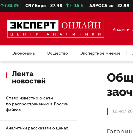
3.29
CNY Бирж
27.48
+-15.5
АЛРОСА ао
22.99
+-0
Аналитич
Экономика
Общество
Экспертное мнение
Недвижимость
Лента
Общ
новостей
заоч
Стало известно о сети
по распространению в России
фейков
12 июл 20
Аналитики рассказали о ценах
Гагарин