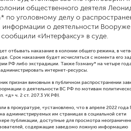
колонии общественного деятеля Леони
а* по уголовному делу о распростране
 информации о деятельности Вооруж
 сообщили «Интерфаксу» в суде.
дет отбывать наказание в колонии общего режима, в четв
суде. Срок наказания будет исчисляться с момента его з
рии РФ либо экстрадиции. Также Гозману* на четыре год
 администрировать интернет-ресурсы.
ник признан виновным в публичном распространении за
формации о деятельности ВС РФ по мотивам политическ
. «д» ч. 2 ст. 207.3 УК РФ).
ли в прокуратуре, «установлено, что в апреле 2022 года 
на администрируемых им страницах в социальной сети
ере публикации, доступные для просмотра неограниче
ьзователей, содержащие заведомо ложную информацию