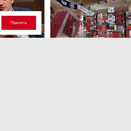
рритории ФРГ новых средств огневого поражения больше
повышают вероятность гонки ракетных вооружений и мо
 неконтролируемой эскалации.
Принять
 расширили перечень призн
ннических банковских опе