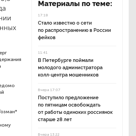
Материалы по теме:
да
17:18
нии
Стало известно о сети
енных
по распространению в России
фейков
ерг
11:41
адержания
В Петербурге поймали
а
молодого администратора
колл-центра мошенников
ведомо
Вчера 17:07
ой
Поступило предложение
по пятницам освобождать
Гозман*
от работы одиноких россиянок
старше 28 лет
нному
Вчера 13:22