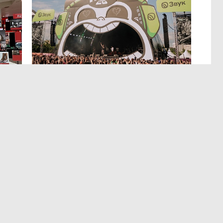
й
22 июл 10:31
гут
Интерес к проектам СМП
проявляют Индия, Южная Корея
и ОАЭ
аков
раций