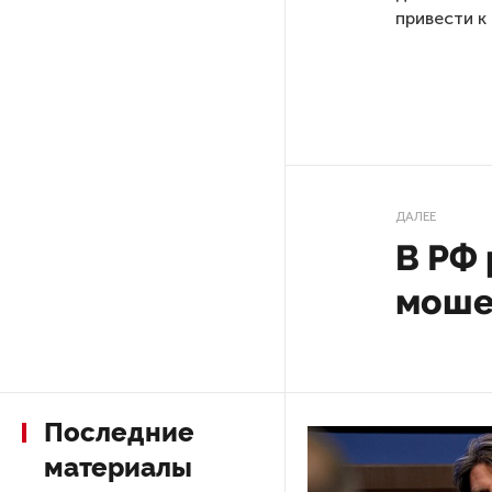
Ответ 
После атаки ВСУ в Самарской
области склад Wildberries почти
в Герма
полностью сгорел
Об этом с
в интервью
На заправках «Газпромнефти»
в Петербурге и Ленобласти
в телеграм
больше нет лимитов на топливо
«Я надеюсь
жесткий и 
По решению Путина в России
документы 
будут мониторить цены
чтобы у не
на продукты
которые бы
Как говори
Власти Петербурга заявили
и Берлина,
о «скоординированных атаках»
Германии н
на аккаунты депутатов
развернуты
в Вашингто