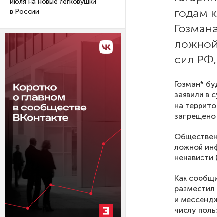
июля на новые легковушки
годам 
в России
Гозман
ложной
сил РФ,
Гозман* бу
заявили в 
на террито
запрещено
Обществен
ложной ин
ненависти (п
Как сообщи
разместил 
и мессендж
числу пол