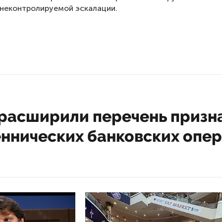
Москвы на размещение американских р
нии будет жестким и адекватным.
казала председатель Совета Федерации Валентина Матв
 журналисту Павлу Зарубину, фрагмент которого опубли
-канале журналиста.
, что этого не произойдет, потому что ответ РФ тогда б
адекватный. Это уже просто недопустимо. Если поднять 
послевоенного времени, то Германия вообще не имеет пр
е находилось оружие вот такого плана, по тем соглашени
ли подписаны», — сказала она.
лось в обнародованном ранее совместном заявлении Ва
 Соединенные Штаты начнут с 2026 года размещать на т
овые средства огневого поражения большей дальности, 
е в настоящее время где бы то ни было в Европе. Посол 
не Анатолий Антонов заявил, что планы США по размеще