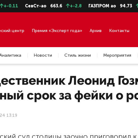
.11
СевСт-ао
663.6
+-2.8
ГАЗПРОМ ао
94.73
+-0
еский центр
Премия «Эксперт года»
Архив
Контакты
Аналитика
Новости
Стиль жизни
Мероприятия
ественник Леонид Гоз
ный срок за фейки о 
24 13:19
ский суд столицы заочно приговорил к 