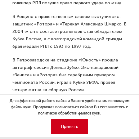
голкипер РПЛ получил право первого удара по мячу.
В Рощино с приветственным словом выступил экс-
защитник «Ротора» и «Терека» Александр Шмарко. В
2004-м он в составе грозненцев стал обладателем
Кубка России, а с волгоградской командой трижды
брал медали РПЛ с 1993 по 1997 год.
В Петрозаводске на стадионе «Юность» прошла
автограф-сессия Дениса Зубко. Экс-нападающий
«Зенита» и «Ротора» был серебряным призером
чемпионата России, играл в Кубке УЕФА, провел
четыре матча за сборную России.
Для эффективной работы сайта и Вашего удобства мы используем
В церемонии открытия на новгородском «Электроне»
файлы куки. Продолжая пользоваться сайтом Вы соглашаетесь с
принял участие экс-арбитр ФИФА Сергей Лапочкин,
политикой обработки файлов куки
.
лучший судья сезона РПЛ 2018/19. Эксперт «Матч ТВ»
также стал гостем предматчевой студии.
Принять