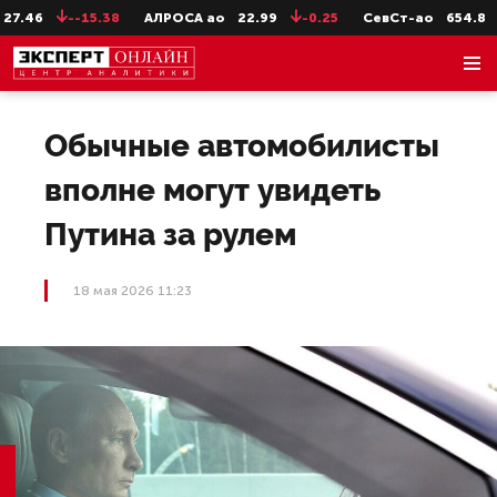
.46
--15.38
АЛРОСА ао
22.99
-0.25
СевСт-ао
654.8
-
Обычные автомобилисты
вполне могут увидеть
Путина за рулем
18 мая 2026 11:23