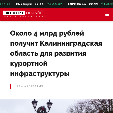
.25
CNY Бирж
27.46
+-15.47
АЛРОСА ао
22.99
+-0.11
Около 4 млрд рублей
получит Калининградская
область для развития
курортной
инфраструктуры
22 ноя 2022 11:49