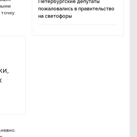
Петербургские депутаты
пными
пожаловались в правительство
 точку.
на светофоры
ки,
х
невно.
т