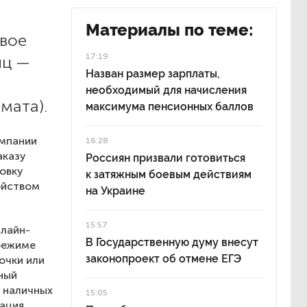
Материалы по теме:
вое
17:19
иц —
Назван размер зарплаты,
необходимый для начисления
мата).
максимума пенсионных баллов
омпании
16:28
аказу
Россиян призвали готовиться
новку
к затяжным боевым действиям
ойством
на Украине
15:57
нлайн-
В Государственную думу внесут
 режиме
законопроект об отмене ЕГЭ
очки или
ный
я наличных
15:05
сация