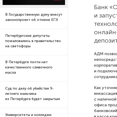
Банк «
и запу
В Государственную думу внесут
законопроект об отмене ЕГЭ
технол
онлайн
Петербургские депутаты
депози
пожаловались в правительство
на светофоры
АДМ позвол
непосредст
В Петербурге почти нет
корпоратив
качественного сливочного
и подключе
масла
сотрудник
Как уточня
Суд по делу об убийстве 9-
инкассация
летнего мальчика
с наличной
из Петербурга будет закрытым
офиса прод
банковский
Университеты и колледжи
в кассе ко