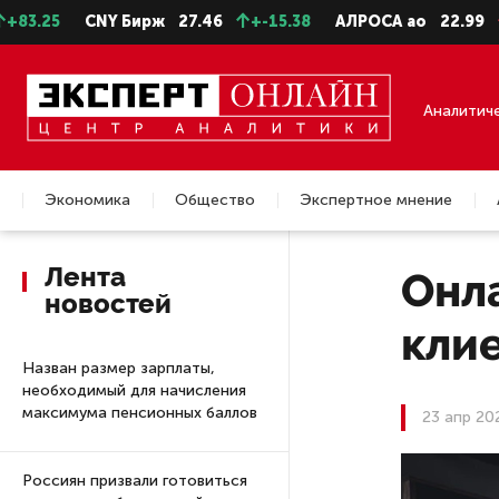
CNY Бирж
27.46
+-15.38
АЛРОСА ао
22.99
-0.25
Аналитич
Экономика
Общество
Экспертное мнение
Недвижимость
Лента
Онл
новостей
кли
Назван размер зарплаты,
необходимый для начисления
максимума пенсионных баллов
23 апр 20
Россиян призвали готовиться