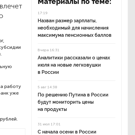
Материалы по теме:
влечет
17:19
о
Назван размер зарплаты,
необходимый для начисления
максимума пенсионных баллов
г,
 субсидии
Вчера 16:31
.
Аналитики рассказали о ценах
июля на новые легковушки
льную
в России
на работу
5 авг 14:38
банк
уже
По решению Путина в России
будут мониторить цены
на продукты
рублей.
31 июл 17:01
С начала осени в России