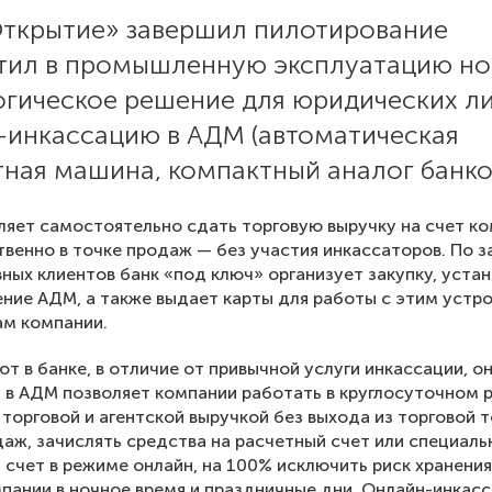
Открытие» завершил пилотирование
стил в промышленную эксплуатацию но
огическое решение для юридических л
-инкассацию в АДМ (автоматическая
тная машина, компактный аналог банко
яет самостоятельно сдать торговую выручку на счет к
венно в точке продаж — без участия инкассаторов. По з
ных клиентов банк «под ключ» организует закупку, уста
ние АДМ, а также выдает карты для работы с этим устр
ам компании.
ют в банке, в отличие от привычной услуги инкассации, о
 в АДМ позволяет компании работать в круглосуточном
 торговой и агентской выручкой без выхода из торговой т
аж, зачислять средства на расчетный счет или специаль
 счет в режиме онлайн, на 100% исключить риск хранени
мпании в ночное время и праздничные дни. Онлайн-инкас