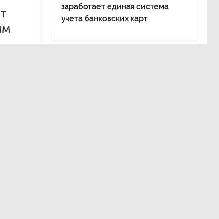
заработает единая система
ит
учета банковских карт
им
.
а, общая
 1 миллион
тво