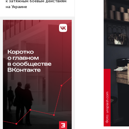
к затяжным боевым действиям
на Украине
Фото: unsplash.com