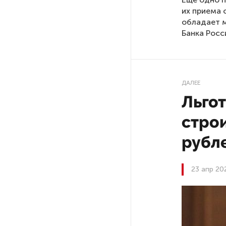
их приема 
обладает м
На выборах в Госдуму «Единая
Банка Росс
Россия» будет первой
в бюллетене
В Петербурге на торги
ДАЛЕЕ
выставили «Вечера на хуторе
близ Диканьки»
Льгот
стро
До конца года в Мурманской
области установят системы
рубл
для борьбы с обледенением
на энергосетях
23 апр 20
Экс-полицейского
подозревают в убийстве
знакомого в Петербурге 2 года
назад