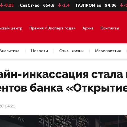
СевСт-ао
654.8
-1.4
ГАЗПРОМ ао
94.06
-0.99
ГМ
еский центр
Премия «Эксперт года»
Архив
Контакты
Аналитика
Новости
Стиль жизни
Мероприятия
айн-инкассация стала
ентов банка «Открыти
20 14:21