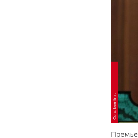
РГПУ им. А. И. Герцена начнет
новые образовательные
проекты с китайскими вузами
В Петербурге поймали
молодого администратора
колл-центра мошенников
Петербургские метростроевцы
оценили идею строительства
лифта на станции
«Театральная»
Фото: kremlin.ru
Поступило предложение
по пятницам освобождать
от работы одиноких россиянок
старше 28 лет
Премье