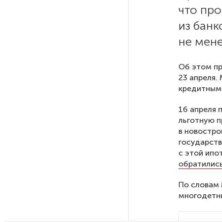
что про
После атаки ВСУ в Самарской
из банк
области склад Wildberries почти
не мен
полностью сгорел
Об этом пр
На заправках «Газпромнефти»
23 апреля.
в Петербурге и Ленобласти
кредитным 
больше нет лимитов на топливо
16 апреля 
льготную п
По решению Путина в России
будут мониторить цены
в новостро
на продукты
государств
с этой ипо
обратились
Власти Петербурга заявили
о «скоординированных атаках»
По словам 
на аккаунты депутатов
многодетны
Стала известна программа