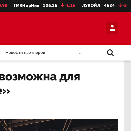
КНорНик
126.16
-1.16
ЛУКОЙЛ
4624
-8
НЛМК а
...
Новости партнеров
 возможна для
е»