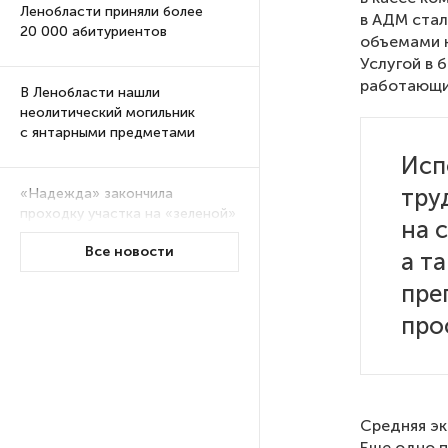
Ленобласти приняли более
в АДМ стал
20 000 абитуриентов
объемами н
Услугой в 
работающих
В Ленобласти нашли
неолитический могильник
с янтарными предметами
Исп
тру
«Надежда» закончила
проходку участка на «зеленой»
на 
ветке метро Петербурга
Все новости
а т
пре
Стало известно о сети
по распространению в России
про
фейков
Аналитики рассказали о ценах
июля на новые легковушки
Средняя эк
в России
Еще одно п