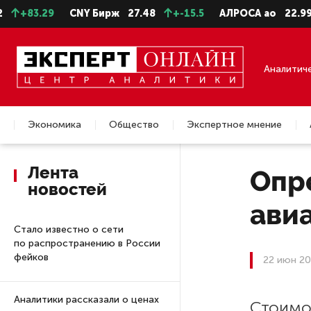
+83.29
CNY Бирж
27.48
+-15.5
АЛРОСА ао
22.99
+
Аналитич
Экономика
Общество
Экспертное мнение
Недвижимость
Лента
Опр
новостей
ави
Стало известно о сети
по распространению в России
фейков
22 июн 20
Аналитики рассказали о ценах
Стоимо