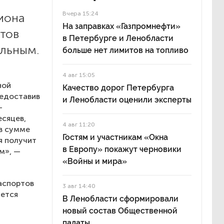
Вчера 15:24
гиона
На заправках «Газпромнефти»
ртов
в Петербурге и Ленобласти
ельным.
больше нет лимитов на топливо
4 авг 15:05
ной
Качество дорог Петербурга
редоставив
и Ленобласти оценили эксперты
—
есяцев,
4 авг 11:20
 в сумме
Гостям и участникам «Окна
я получит
в Европу» покажут черновики
м», —
«Войны и мира»
аспортов
3 авг 14:40
уется
В Ленобласти сформировали
новый состав Общественной
палаты