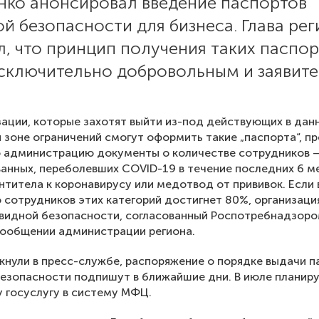
нко анонсировал введение паспортов
й безопасности для бизнеса. Глава ре
, что принцип получения таких паспо
исключительно добровольным и заявит
зации, которые захотят выйти из-под действующих в дан
 зоне ограничений смогут оформить такие „паспорта“, п
ю администрацию документы о количестве сотрудников 
анных, переболевших COVID-19 в течение последних 6 м
титела к коронавирусу или медотвод от прививок. Если
 сотрудников этих категорий достигнет 80%, организаци
видной безопасности, согласованный Роспотребнадзоро
сообщении администрации региона.
кнули в пресс-службе, распоряжение о порядке выдачи п
езопасности подпишут в ближайшие дни. В июле планир
у госуслугу в систему МФЦ.