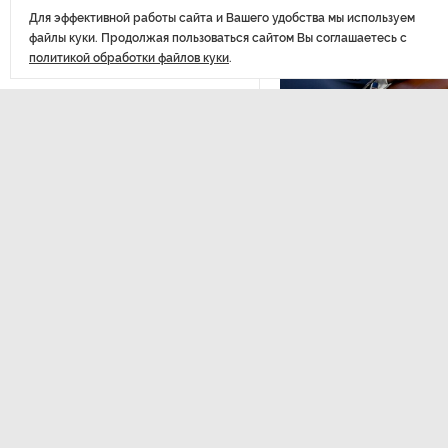
Стала известна программа
Для эффективной работы сайта и Вашего удобства мы используем
празднования 105-летия
файлы куки. Продолжая пользоваться сайтом Вы соглашаетесь с
Республики Коми
политикой обработки файлов куки
.
Путин провел совещание
с руководством
ЭКСПЕРТНОЕ МНЕНИЕ
,17:2
Минобороны РФ: главные
Евгений Барановс
заявления президента
видит в Ленингра
долгосрочную пе
В Мурманской области создали
приложение для фиксации
Интервью с вице-губернат
инвазионных растений
области Евгением Барановс
Вернуться в начало
Петербуржца будут судить
за попытку вынести
из магазина 47 плиток
шоколада
В Петербурге осудили