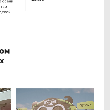
к осени
ство
дской
том
х