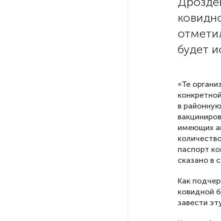
Дрозде
ковидно
РГПУ им. А. И. Герцена начнет
отметил
новые образовательные
проекты с китайскими вузами
будет 
В Петербурге поймали
«Те органи
молодого администратора
конкретной
колл-центра мошенников
в районну
вакциниров
Петербургские метростроевцы
имеющих ан
оценили идею строительства
количество
лифта на станции
паспорт ко
«Театральная»
сказано в 
Как подчер
Поступило предложение
ковидной б
по пятницам освобождать
завести эт
от работы одиноких россиянок
старше 28 лет