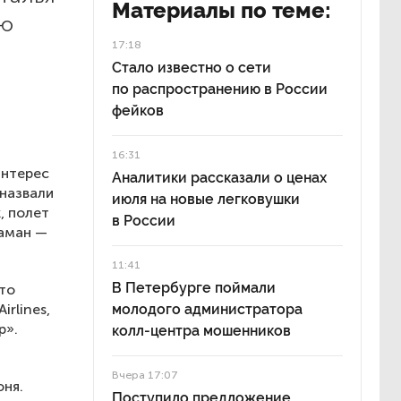
Материалы по теме:
ию
17:18
Стало известно о сети
по распространению в России
фейков
16:31
интерес
Аналитики рассказали о ценах
 назвали
июля на новые легковушки
, полет
в России
ламан —
11:41
В Петербурге поймали
то
rlines,
молодого администратора
р».
колл-центра мошенников
Вчера 17:07
ня.
Поступило предложение