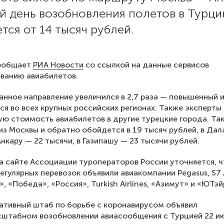
й день возобновления полетов в Турц
тся от 14 тысяч рублей.
ообщает
РИА Новости
со ссылкой на данные сервисов
ванию авиабилетов.
анное направление увеличился в 2,7 раза — повышенный 
я во всех крупных российских регионах. Также эксперты
ю стоимость авиабилетов в другие турецкие города. Так
из Москвы и обратно обойдется в 19 тысяч рублей, в Да
Анкару — 22 тысячи, в Газипашу — 23 тысячи рублей.
а сайте Ассоциации туроператоров России уточняется, ч
егулярных перевозок объявили авиакомпании Pegasus, S7 Ai
, «Победа», «Россия», Turkish Airlines, «Азимут» и «ЮТэй
ативный штаб по борьбе с коронавирусом объявил
штабном возобновлении авиасообщения с Турцией 22 ию