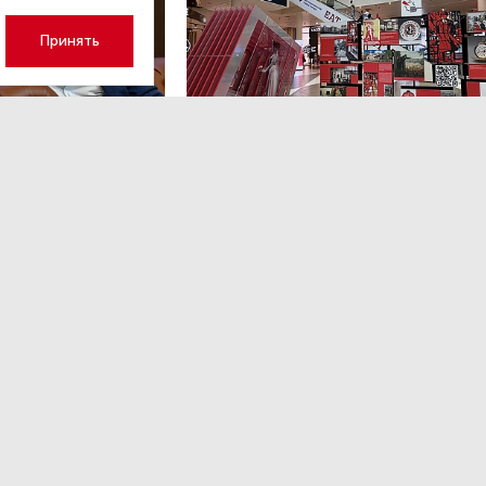
Принять
3
НОВОСТИ ПАРТНЕРОВ
,4 авг 16:41
кий: «Рынок
ТРЦ «Галерея» как модерато
дской области
городской жизни
рспективу»
Трансформация торговых центров в условиях
конкуренции с маркетплейсами.
ором Ленинградской
ким.