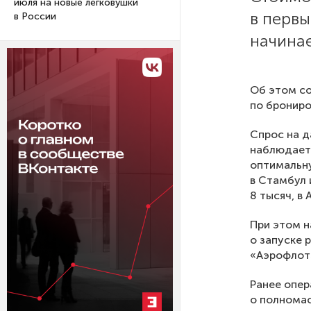
июля на новые легковушки
в первы
в России
начинае
Об этом с
по брониро
Спрос на д
наблюдаетс
оптимальну
в Стамбул 
8 тысяч, в 
При этом н
о запуске р
«Аэрофлот»
Ранее опер
о полномас