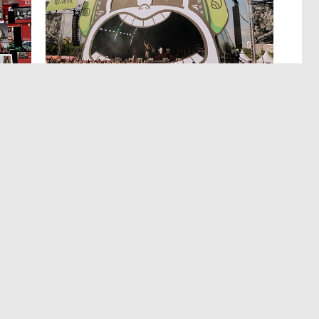
МЕРОПРИЯТИЯ
,4 авг 14:35
р
Успеть все на Пикнике Афиши
x Сбер в Санкт-Петербурге
Полный гид по всем активностям фестиваля.