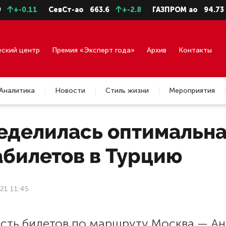
-0.11
СевСт-ао
663.6
+-2.8
ГАЗПРОМ ао
94.73
+
еский центр
Премия «Эксперт года»
Архив
Контакты
Аналитика
Новости
Стиль жизни
Мероприятия
еделилась оптимальна
абилетов в Турцию
21 11:45
сть билетов по маршруту Москва — Ан