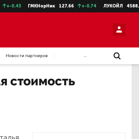
-0.43
ГМКНорНик
127.66
+-0.74
ЛУКОЙЛ
4588.5
...
Новости партнеров
я стоимость
талья