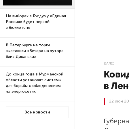
На выборах в Госдуму «Единая
Россия» будет первой
в бюллетене
В Петербурге на торги
выставили «Вечера на хуторе
близ Диканьки»
ДАЛЕЕ
Ковид
До конца года в Мурманской
области установят системы
в Ле
для борьбы с обледенением
на энергосетях
22 июн 20
Экс-полицейского
Все новости
подозревают в убийстве
Губерн
знакомого в Петербурге 2 года
назад