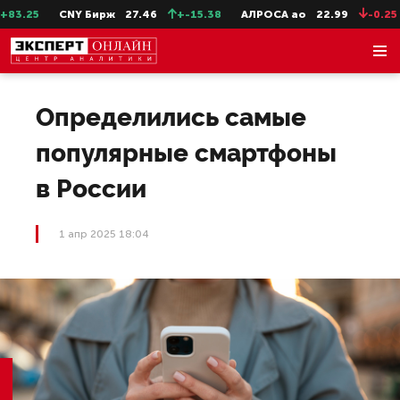
3.25
CNY Бирж
27.46
+-15.38
АЛРОСА ао
22.99
-0.25
Определились самые
популярные смартфоны
в России
1 апр 2025 18:04