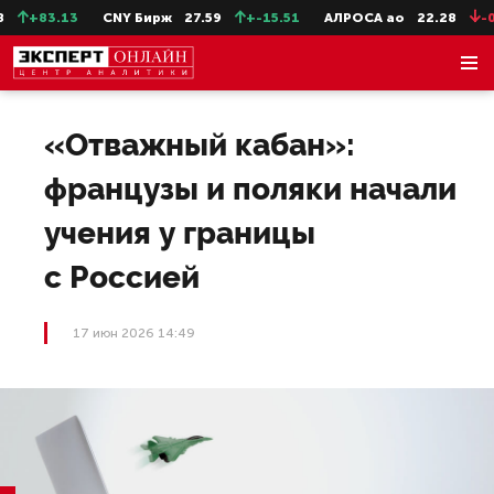
+83.13
CNY Бирж
27.59
+-15.51
АЛРОСА ао
22.28
-0.3
«Отважный кабан»:
французы и поляки начали
учения у границы
с Россией
17 июн 2026 14:49