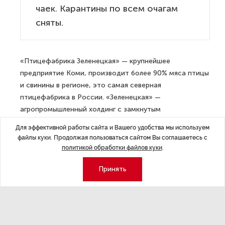
чаек. Карантины по всем очагам
сняты.
«Птицефабрика Зеленецкая» — крупнейшее
предприятие Коми, производит более 90% мяса птицы
и свинины в регионе, это самая северная
птицефабрика в России. «Зеленецкая» —
агропромышленный холдинг с замкнутым
производственным циклом: производство
Для эффективной работы сайта и Вашего удобства мы используем
комбикормов, выращивание животных и птицы,
файлы куки. Продолжая пользоваться сайтом Вы соглашаетесь с
производство мяса и яиц, переработка мяса
политикой обработки файлов куки
.
и реализация готовой продукции через собственную
Принять
торговую сеть. Поголовье насчитывает 1,2 млн кур-
бройлеров, 37 тыс. свиней (с 2008 года
к птицефабрике присоединен свинокомплекс)
и 380 тыс. кур-несушек. Ежедневно производит около
60 тонн мяса и порядка 300 тыс. яиц.