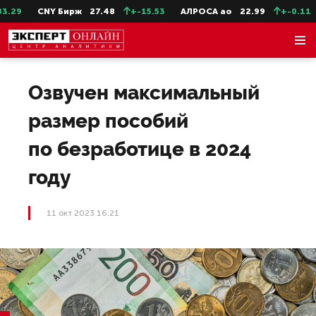
29
CNY Бирж
27.48
+-15.53
АЛРОСА ао
22.99
+-0.11
Озвучен максимальный
размер пособий
по безработице в 2024
году
11 окт 2023 16:21