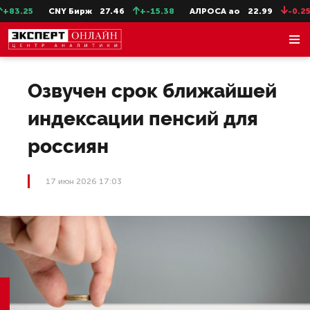
83.25
CNY Бирж
27.46
+-15.38
АЛРОСА ао
22.99
-0.25
Озвучен срок ближайшей
индексации пенсий для
россиян
17 июн 2026 17:03