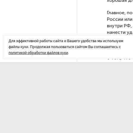
хорошая дл
После атаки ВСУ в Самарской
Главное, п
области склад Wildberries почти
России или
полностью сгорел
внутри РФ,
нанести уд
французы, 
Для эффективной работы сайта и Вашего удобства мы используем
На заправках «Газпромнефти»
файлы куки. Продолжая пользоваться сайтом Вы соглашаетесь с
в Петербурге и Ленобласти
«Он сказал
политикой обработки файлов куки
.
больше нет лимитов на топливо
о том, что
люди не до
Россия не 
По решению Путина в России
будут мониторить цены
на продукты
ДАЛЕЕ
Власти Петербурга заявили
о «скоординированных атаках»
План
на аккаунты депутатов
соци
Стала известна программа