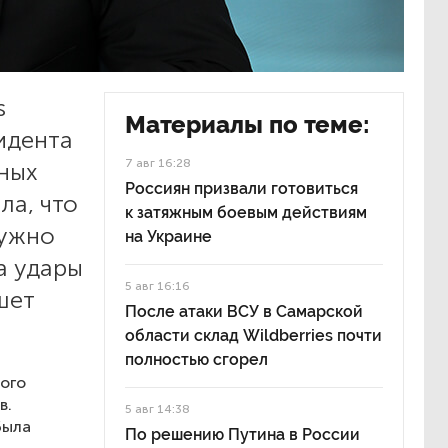
s
Материалы по теме:
идента
7 авг 16:28
ных
Россиян призвали готовиться
ла, что
к затяжным боевым действиям
нужно
на Украине
а удары
5 авг 16:16
шет
После атаки ВСУ в Самарской
области склад Wildberries почти
полностью сгорел
кого
в.
5 авг 14:38
была
По решению Путина в России