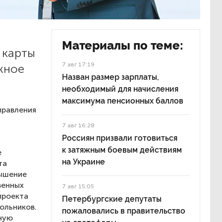
Материалы по теме:
 карты
7 авг 17:19
жное
Назван размер зарплаты,
необходимый для начисления
максимума пенсионных баллов
правления
7 авг 16:28
Россиян призвали готовиться
к затяжным боевым действиям
е
на Украине
та
вышение
венных
7 авг 15:05
проекта
Петербургские депутаты
ольников.
пожаловались в правительство
ную