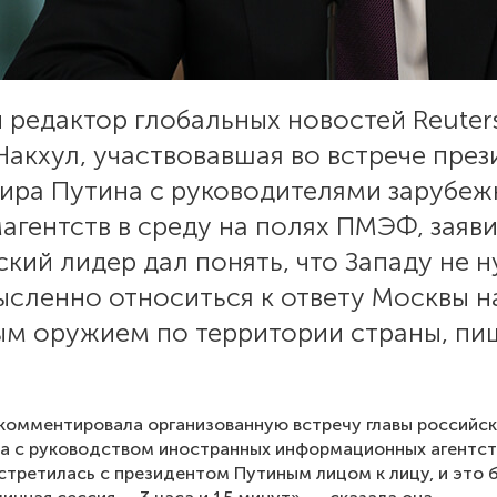
 редактор глобальных новостей Reuter
акхул, участвовавшая во встрече през
ира Путина с руководителями зарубеж
гентств в среду на полях ПМЭФ, заяви
кий лидер дал понять, что Западу не 
ысленно относиться к ответу Москвы н
ым оружием по территории страны, пи
комментировала организованную встречу главы российс
а с руководством иностранных информационных агентст
стретилась с президентом Путиным лицом к лицу, и это 