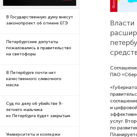
В Государственную думу внесут
Власти
законопроект об отмене ЕГЭ
расшир
петербу
Петербургские депутаты
пожаловались в правительство
средст
на светофоры
Соглашения
В Петербурге почти нет
ПАО «Сберб
качественного сливочного
масла
«Губернато
правительс
соглашение
Суд по делу об убийстве 9-
и цифровой
летнего мальчика
эффективно
из Петербурга будет закрытым
услуг. Вто
по развити
Планируетс
Университеты и колледжи