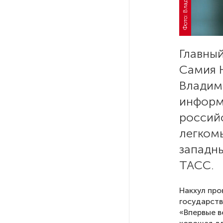
РГПУ им. А. И. Герцена начнет
новые образовательные
проекты с китайскими вузами
Главный
Самия Н
В Петербурге поймали
Владим
молодого администратора
колл-центра мошенников
информа
российс
Петербургские метростроевцы
легком
оценили идею строительства
лифта на станции
западн
«Театральная»
ТАСС.
Поступило предложение
Накхул про
по пятницам освобождать
государств
от работы одиноких россиянок
«Впервые в
старше 28 лет