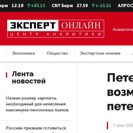
.18
+83.13
CNY Бирж
27.59
+-15.51
АЛРОСА ао
2
Аналитич
Экономика
Общество
Экспертное мнение
Недвижимость
Лента
Пет
новостей
воз
Назван размер зарплаты,
пет
необходимый для начисления
максимума пенсионных баллов
7 июн 202
Россиян призвали готовиться