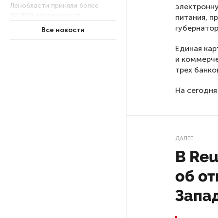
Ленобласти приняли более
электронну
20 000 абитуриентов
питания, п
губернатор
Все новости
В Ленобласти нашли
Единая кар
неолитический могильник
и коммерче
с янтарными предметами
трех банко
На сегодня
«Надежда» закончила
проходку участка на «зеленой»
ветке метро Петербурга
ДАЛЕЕ
Стало известно о сети
В Reu
по распространению в России
фейков
об от
Запа
Аналитики рассказали о ценах
июля на новые легковушки
в России