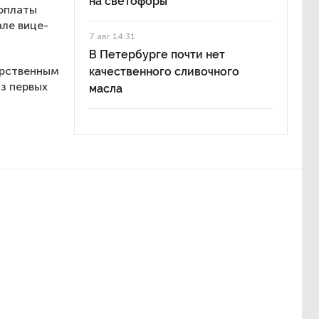
на светофоры
 оплаты
але вице-
7 авг 14:31
В Петербурге почти нет
арственным
качественного сливочного
з первых
масла