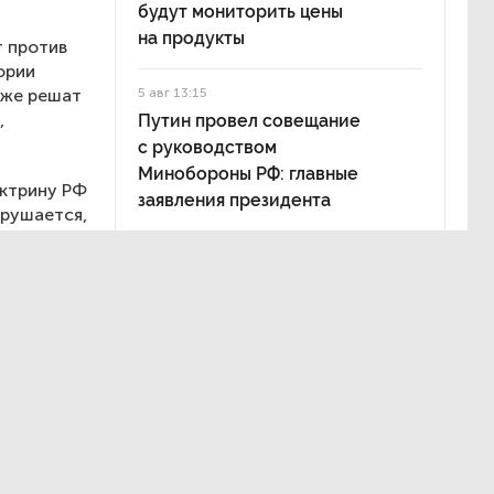
будут мониторить цены
на продукты
т против
ории
кже решат
5 авг 13:15
,
Путин провел совещание
с руководством
Минобороны РФ: главные
октрину РФ
заявления президента
арушается,
му, что
ул.
жцев
ории