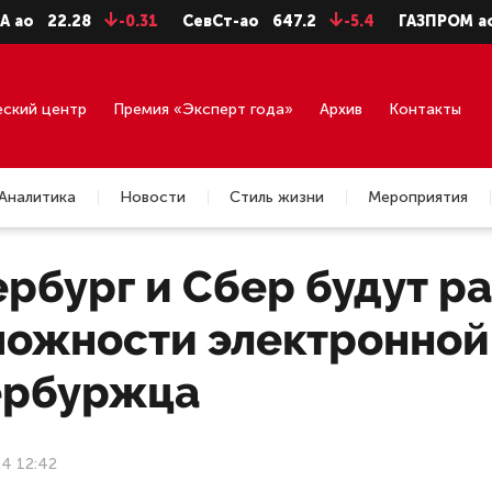
2.28
-0.31
СевСт-ао
647.2
-5.4
ГАЗПРОМ ао
92.75
еский центр
Премия «Эксперт года»
Архив
Контакты
Аналитика
Новости
Стиль жизни
Мероприятия
ербург и Сбер будут р
можности электронной
ербуржца
4 12:42