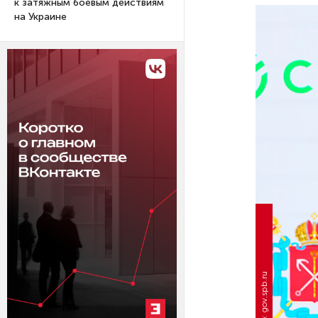
к затяжным боевым действиям
на Украине
Фото: gov.spb.ru