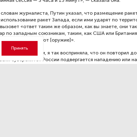
инная сессия — 3 часа и 15 минут», — сказала она.
о словам журналиста, Путин указал, что размещение раке
 использование ракет Запада, если ими ударят по террит
 вызовет «ответ таким же образом, как вы знаете, они та
ар по западным союзникам, таким, как США или Британия
которые поставляют [оружие]».
Принять
 о ядерном оружии, я так восприняла, что он повторил д
 если суверенитет России подвергается нападению или н
лжны недооценивать или легкомысленно относиться к то
будет использовать это оружие», — заметила Самия Накх
 по обеспечению петербур
альными выплатами в катег