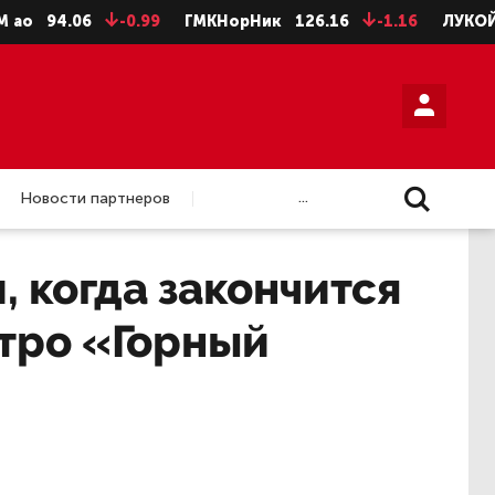
.06
-0.99
ГМКНорНик
126.16
-1.16
ЛУКОЙЛ
462
...
Новости партнеров
 когда закончится
тро «Горный