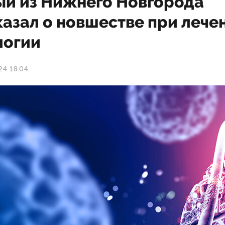
ый из Нижнего Новгорода
казал о новшестве при лече
логии
24 18:04