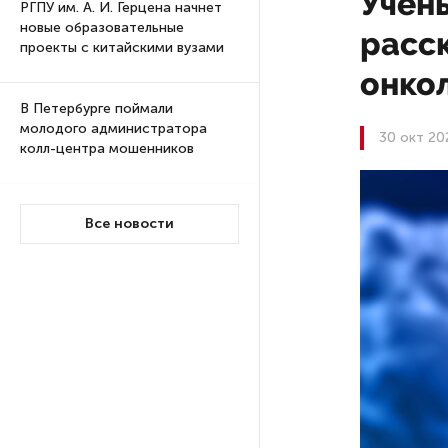
Учен
РГПУ им. А. И. Герцена начнет
новые образовательные
расс
проекты с китайскими вузами
онко
В Петербурге поймали
молодого администратора
30 окт 20
колл-центра мошенников
Петербургские метростроевцы
Все новости
оценили идею строительства
лифта на станции
«Театральная»
Поступило предложение
по пятницам освобождать
от работы одиноких россиянок
старше 28 лет