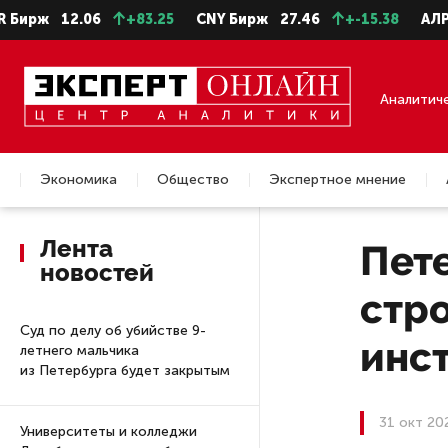
12.06
+83.25
CNY Бирж
27.46
+-15.38
АЛРОСА ао
Аналитич
Экономика
Общество
Экспертное мнение
Недвижимость
Лента
Пете
новостей
стр
Суд по делу об убийстве 9-
инс
летнего мальчика
из Петербурга будет закрытым
31 окт 20
Университеты и колледжи