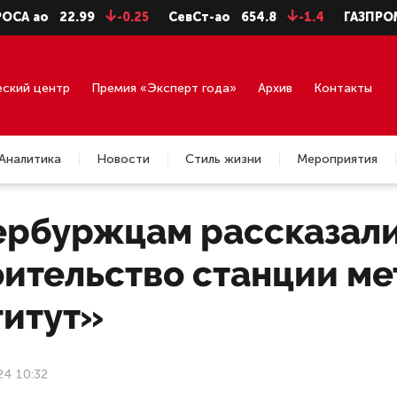
22.99
-0.25
СевСт-ао
654.8
-1.4
ГАЗПРОМ ао
94
еский центр
Премия «Эксперт года»
Архив
Контакты
Аналитика
Новости
Стиль жизни
Мероприятия
рбуржцам рассказали,
оительство станции ме
титут»
24 10:32