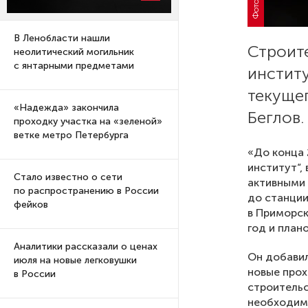
В Ленобласти нашли
Строит
неолитический могильник
с янтарными предметами
институ
текуще
«Надежда» закончила
Беглов.
проходку участка на «зеленой»
ветке метро Петербурга
«До конца 
институт“, 
Стало известно о сети
активными
по распространению в России
до станции
фейков
в Приморск
год и план
Аналитики рассказали о ценах
Он добавил
июля на новые легковушки
новые прох
в России
строительс
необходимо