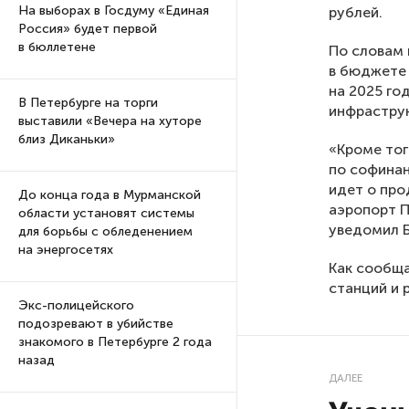
На выборах в Госдуму «Единая
рублей.
Россия» будет первой
в бюллетене
По словам 
в бюджете 
на 2025 го
В Петербурге на торги
инфрастру
выставили «Вечера на хуторе
близ Диканьки»
«Кроме тог
по софинан
идет о про
До конца года в Мурманской
аэропорт П
области установят системы
уведомил Б
для борьбы с обледенением
на энергосетях
Как сообща
станций и 
Экс-полицейского
подозревают в убийстве
знакомого в Петербурге 2 года
назад
ДАЛЕЕ