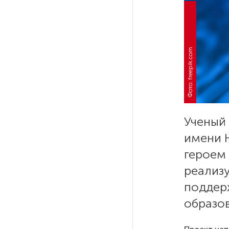
После атаки ВСУ в Самарской
области склад Wildberries почти
полностью сгорел
Фото: freepik.com
На заправках «Газпромнефти»
в Петербурге и Ленобласти
больше нет лимитов на топливо
По решению Путина в России
будут мониторить цены
Ученый
на продукты
имени 
героем 
Власти Петербурга заявили
о «скоординированных атаках»
реализ
на аккаунты депутатов
поддер
образов
Стала известна программа
празднования 105-летия
Республики Коми