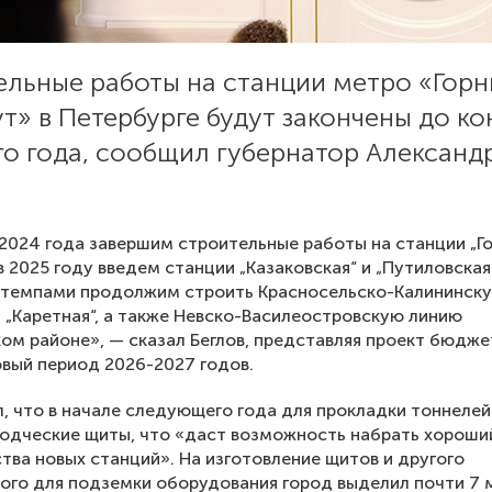
ельные работы на станции метро «Гор
т» в Петербурге будут закончены до ко
го года, сообщил губернатор Александ
2024 года завершим строительные работы на станции „Г
в 2025 году введем станции „Казаковская“ и „Путиловская“
 темпами продолжим строить Красносельско-Калининск
 „Каретная“, а также Невско-Василеостровскую линию
ом районе», — сказал Беглов, представляя проект бюдже
овый период 2026-2027 годов.
, что в начале следующего года для прокладки тоннеле
одческие щиты, что «даст возможность набрать хороши
тва новых станций». На изготовление щитов и другого
го для подземки оборудования город выделил почти 7 