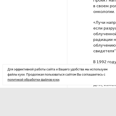
Проект нап
в своем ро
онкологии.
Путин провел совещание
с руководством
«Лучи напр
Минобороны РФ: главные
если разру
заявления президента
облученной
радиации н
облучению?
В Мурманской области создали
свидетеля“
приложение для фиксации
инвазионных растений
В 1992 год
феномен. К
Для эффективной работы сайта и Вашего удобства мы используем
и ожидалос
Петербуржца будут судить
файлы куки. Продолжая пользоваться сайтом Вы соглашаетесь с
за попытку вынести
клетки, на
политикой обработки файлов куки
.
из магазина 47 плиток
ДНК, измен
шоколада
клеточную 
Если здоро
В Петербурге осудили
может прив
похитителей подростка,
новых опух
требовавших за него выкуп