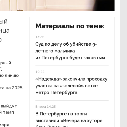
ный
Материалы по теме:
нца
13:26
р
Суд по делу об убийстве 9-
летнего мальчика
из Петербурга будет закрытым
орный
,
10:22
ую линию
«Надежда» закончила проходку
участка на «зеленой» ветке
та на 2025
метро Петербурга
й выйдут
Вчера 14:25
й темп
В Петербурге на торги
выставили «Вечера на хуторе
млрд