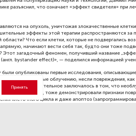
равлен на популяризацию науки и технологий, Даниил Ми
лике разъяснил, что означает «эффект свидетеля» при ле
авляются на опухоль, уничтожая злокачественные клетки
шительные эффекты этой терапии распространяются за 
 области? Что если клетки, которые не подвергались во
апрямую, начинают вести себя так, будто они тоже подв
 Этот загадочный феномен, получивший название „эффе
 (англ. bystander effect)», — поделился информацией учен
у были опубликованы первые исследования, описывающие
летки, подвергнутые облучению, несли повреждения, как
ь. Но самое удивительное заключалось в том, что необ
Принять
ходившиеся вблизи, тоже демонстрировали признаки пов
ения клеточного цикла и даже апоптоз (запрограммиров
смерть).
вые ткани также подвергаются влиянию «эффекта свидет
ести к серьезным побочным эффектам, вплоть до возни
олей или повреждений жизненно важных органов. Тем не