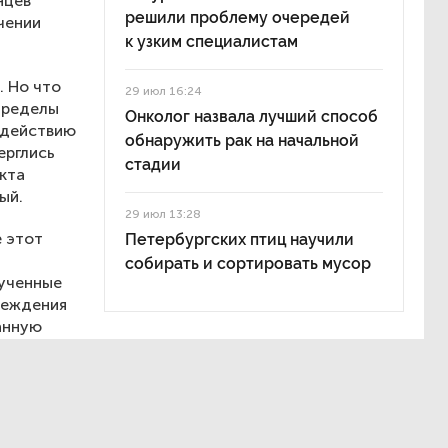
нцев
решили проблему очередей
чении
к узким специалистам
. Но что
29 июл 16:24
пределы
Онколог назвала лучший способ
здействию
обнаружить рак на начальной
ерглись
стадии
кта
ый.
29 июл 13:28
 этот
Петербургских птиц научили
собирать и сортировать мусор
лученные
реждения
анную
еля», это
кновения
 менее