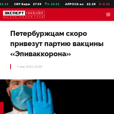
.13
CNY Бирж
27.59
+-15.51
АЛРОСА ао
22.28
-0.31
С
Петербуржцам скоро
привезут партию вакцины
«Эпиваккорона»
7 апр 2021 12:05