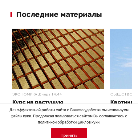
Последние материалы
ЭКОНОМИКА
,Вчера 14:44
ОБЩЕСТВО
,В
Курс на растущую
Картина н
волатильность?
августа
Для эффективной работы сайта и Вашего удобства мы используем
файлы куки. Продолжая пользоваться сайтом Вы соглашаетесь с
ные
Министерство финансов РФ наращивает покупку
Рассказываем 
политикой обработки файлов куки
.
золота в резервы.
и мире, которы
августа — от т
Принять