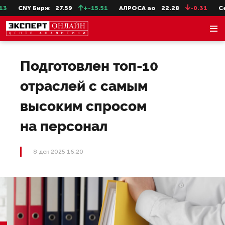
CNY Бирж
27.59
+-15.51
АЛРОСА ао
22.28
-0.31
СевС
Подготовлен топ-10
отраслей с самым
высоким спросом
на персонал
8 дек 2025 16:20