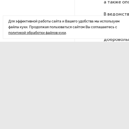
а также оп
похитителей подростка,
требовавших за него выкуп
В ведомств
вследствие
Для эффективной работы сайта и Вашего удобства мы используем
имеют прав
файлы куки. Продолжая пользоваться сайтом Вы соглашаетесь с
На петербургских АЗС сняли
время друг
политикой обработки файлов куки
.
большинство ограничений
добровольц
пенсии — п
по старости
В Госдуме рассказали, что
ждет Европу при ядерной
«В настоящ
войне
нормы и в 
распростра
В «СТГТ» состоялся «День
военными к
семьи» — праздник,
после прин
объединяющий поколения
травме, та
подчеркнул
Проект строительства
Отмечается
небоскреба «Лахта Центр 2»
инвалиднос
в Петербурге одобрили
полученных