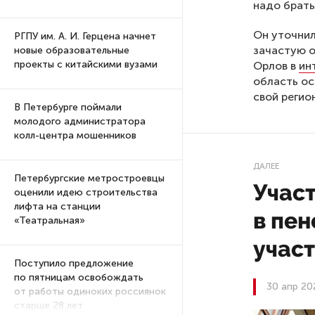
надо брать
Он уточнил
РГПУ им. А. И. Герцена начнет
зачастую о
новые образовательные
проекты с китайскими вузами
Орлов в
ин
область ос
свой регион
В Петербурге поймали
молодого администратора
колл-центра мошенников
ДАЛЕЕ
Петербургские метростроевцы
Учас
оценили идею строительства
лифта на станции
в пен
«Театральная»
учас
Поступило предложение
по пятницам освобождать
30 апр 20
от работы одиноких россиянок
старше 28 лет