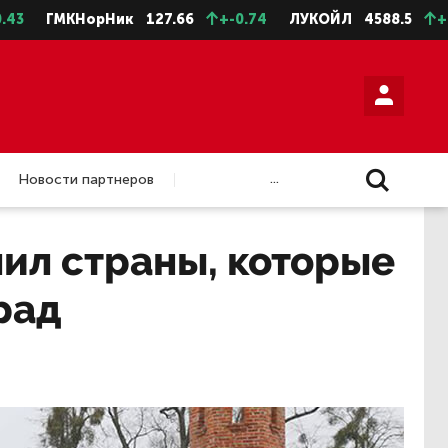
МКНорНик
127.66
+-0.74
ЛУКОЙЛ
4588.5
+-11.5
...
Новости партнеров
ил страны, которые
рад