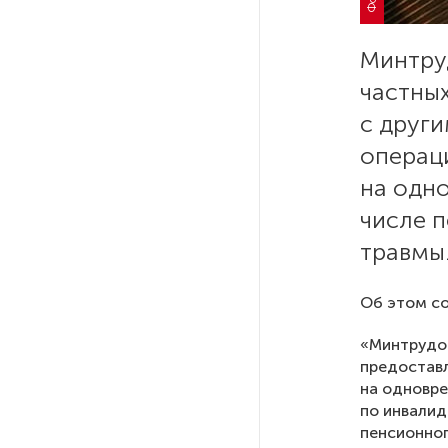
Стала известна программа
празднования 105-летия
Республики Коми
Минтру
частны
Путин провел совещание
с друг
с руководством
Минобороны РФ: главные
операци
заявления президента
на одно
числе 
В Мурманской области создали
травмы
приложение для фиксации
инвазионных растений
Об этом со
Петербуржца будут судить
«Минтрудо
за попытку вынести
предоставл
из магазина 47 плиток
шоколада
на одновре
по инвалид
пенсионног
В Петербурге осудили