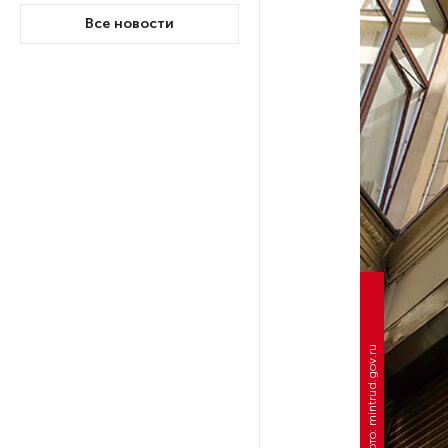
Все новости
После атаки ВСУ в Самарской
области склад Wildberries почти
полностью сгорел
На заправках «Газпромнефти»
в Петербурге и Ленобласти
больше нет лимитов на топливо
По решению Путина в России
будут мониторить цены
на продукты
Власти Петербурга заявили
Фото: mintrud.gov.ru
о «скоординированных атаках»
на аккаунты депутатов