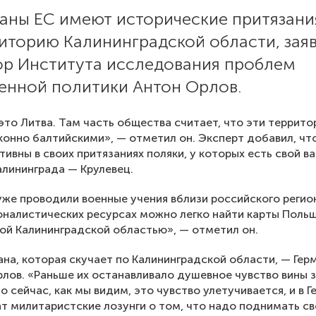
раны ЕС имеют исторические притязани
риторию Калининградской области, зая
ор Института исследования проблем
енной политики Антон Орлов.
это Литва. Там часть общества считает, что эти террито
конно балтийскими», — отметил он. Эксперт добавил, чт
ивны в своих притязаниях поляки, у которых есть свой в
алининграда — Крулевец.
уже проводили военные учения вблизи российского регион
оналистических ресурсах можно легко найти карты Поль
ой Калининградской областью», — отметил он.
ана, которая скучает по Калининградской области, — Гер
лов. «Раньше их останавливало душевное чувство вины 
о сейчас, как мы видим, это чувство улетучивается, и в 
ат милитаристские лозунги о том, что надо поднимать св