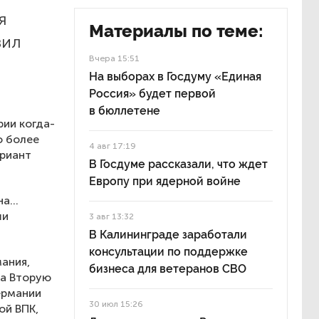
я
Материалы по теме:
вил
Вчера 15:51
На выборах в Госдуму «Единая
Россия» будет первой
в бюллетене
рии когда-
о более
4 авг 17:19
ариант
В Госдуме рассказали, что ждет
Европу при ядерной войне
а...
ши
3 авг 13:32
В Калининграде заработали
консультации по поддержке
мания,
бизнеса для ветеранов СВО
за Вторую
Германии
30 июл 15:26
ой ВПК,