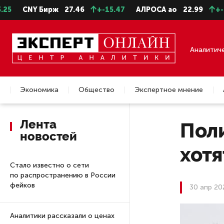
NY Бирж
27.46
+-15.47
АЛРОСА ао
22.99
+-0.11
С
Аналитич
Экономика
Общество
Экспертное мнение
Недвижимость
Лента
Пол
новостей
хот
Стало известно о сети
по распространению в России
фейков
30 апр 20
Аналитики рассказали о ценах