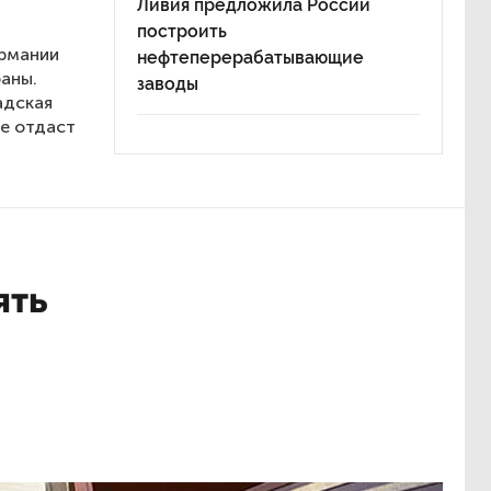
Ливия предложила России
построить
ермании
нефтеперерабатывающие
аны.
заводы
адская
не отдаст
ять