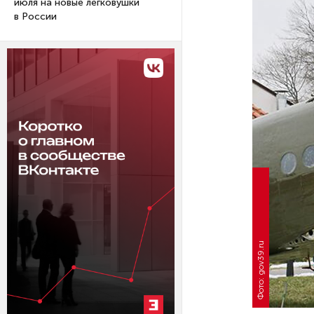
июля на новые легковушки
в России
Фото: gov39.ru