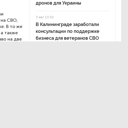
дронов для Украины
ми
3 авг 13:32
 на СВО,
В Калининграде заработали
е. В то же
консультации по поддержке
 а также
бизнеса для ветеранов СВО
во на две
 пенсии
налогичной
ся
ыми
мпаний
о военной
гу лет», —
ется
олевания,