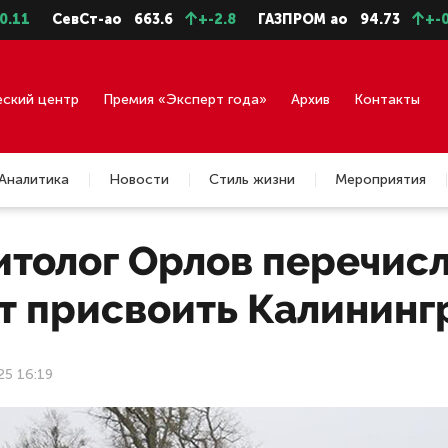
евСт-ао
663.6
+-2.8
ГАЗПРОМ ао
94.73
+-0.43
Г
еский центр
Премия «Эксперт года»
Архив
Контакты
Аналитика
Новости
Стиль жизни
Мероприятия
итолог Орлов перечисл
ят присвоить Калининг
25 16:19