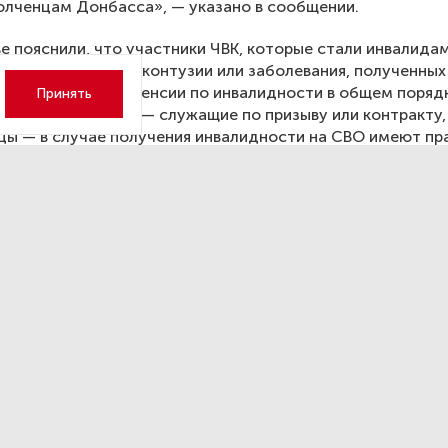
олченцам Донбасса», — указано в сообщении.
е пояснили, что участники ЧВК, которые стали инвалида
 ранения, травмы, контузии или заболевания, полученных
о на назначение пенсии по инвалидности в общем порядк
Принять
ие участники СВО — служащие по призыву или контракту,
ы — в случае получения инвалидности на СВО имеют пра
о инвалидности вследствие военной травмы и страховой
 (или пенсии за выслугу лет).
ее время Госдумой рассматривается распространение а
отношении ополченцев Донбасса. Минтрудом предлагает
нить эту норму и на лиц, заключивших контракт с частн
омпаниями. В результате участники частных военных ко
ятия закона получат право на пенсию по инвалидности п
кже на получение пенсии по старости или пенсии за выслу
и в министерстве.
, что инвалидностью вследствие военной травмы счита
ть, наступившая из-за ранения, контузии, увечья или заб
 при защите Родины.