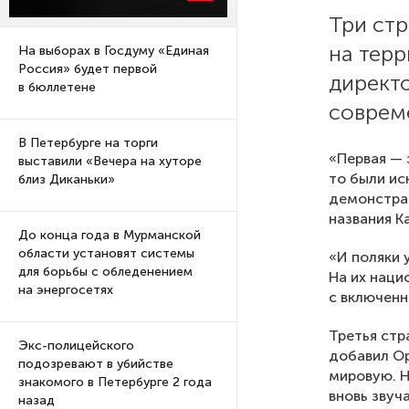
Три ст
на тер
На выборах в Госдуму «Единая
Россия» будет первой
директ
в бюллетене
соврем
В Петербурге на торги
«Первая — 
выставили «Вечера на хуторе
то были ис
близ Диканьки»
демонстрат
названия К
До конца года в Мурманской
области установят системы
«И поляки 
для борьбы с обледенением
На их наци
на энергосетях
с включенн
Третья стр
Экс-полицейского
добавил Ор
подозревают в убийстве
мировую. Н
знакомого в Петербурге 2 года
вновь звуч
назад