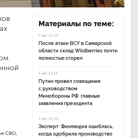
ков
Материалы по теме:
ах
5 авг 16:16
После атаки ВСУ в Самарской
области склад Wildberries почти
том
полностью сгорел
енной
5 авг 13:15
Путин провел совещание
с руководством
Минобороны РФ: главные
заявления президента
3 авг 16:56
Эксперт: Финляндия ошиблась,
ам СВО,
когда одобрила производство