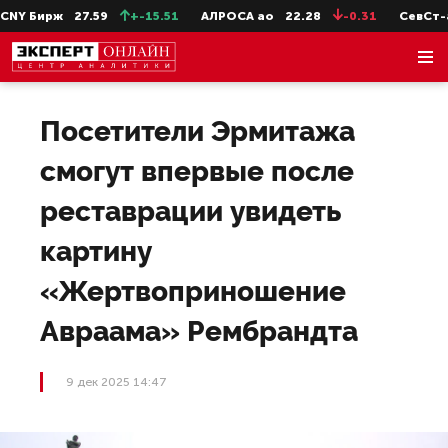
Y Бирж
27.59
+-15.51
АЛРОСА ао
22.28
-0.31
СевСт-ао
Посетители Эрмитажа
смогут впервые после
реставрации увидеть
картину
«Жертвоприношение
Авраама» Рембрандта
9 дек 2025 14:47