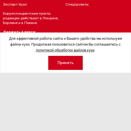
Эксперт Урал
Спецпроекты
Корреспондентские пункты
редакции действуют в Лондоне,
Берлине и в Пекине.
Держать в курсе:
Для эффективной работы сайта и Вашего удобства мы используем
файлы куки. Продолжая пользоваться сайтом Вы соглашаетесь с
политикой обработки файлов куки
.
Принять
Политика конфиденциальности
Условия использования материалов
Политика обработки персданных
Договор — публичная оферта
RSS подписка
© 1995—2026 Группа «Эксперт» — Северо-Запад