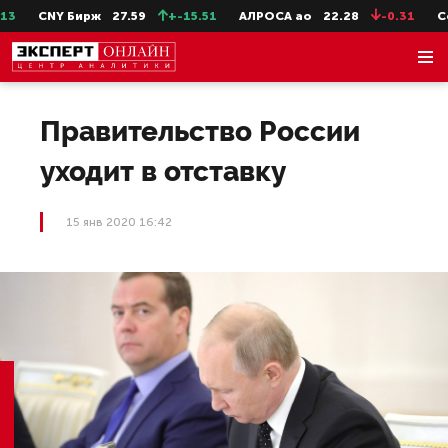
CNY Бирж
27.59
+-15.51
АЛРОСА ао
22.28
-0.31
СевС
Правительство России
уходит в отставку
15 янв 2020 16:42