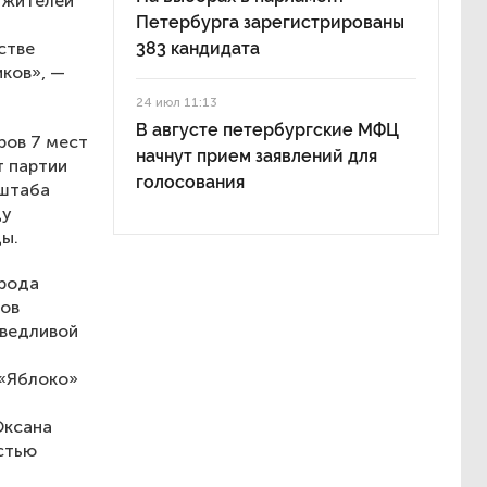
е жителей
Петербурга зарегистрированы
стве
383 кандидата
иков», —
24 июл 11:13
В августе петербургские МФЦ
ров 7 мест
начнут прием заявлений для
т партии
голосования
 штаба
ду
ы.
орода
сов
аведливой
 «Яблоко»
Оксана
стью