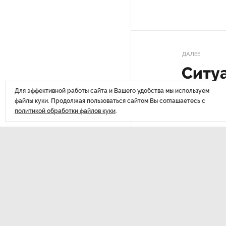
По решению Путина в России
будут мониторить цены
на продукты
ДАЛЕЕ
Ситу
Власти Петербурга заявили
о «скоординированных атаках»
пото
на аккаунты депутатов
Для эффективной работы сайта и Вашего удобства мы используем
файлы куки. Продолжая пользоваться сайтом Вы соглашаетесь с
Влад
политикой обработки файлов куки
.
Стала известна программа
празднования 105-летия
Республики Коми
Последние
Путин провел совещание
с руководством
материалы
Минобороны РФ: главные
заявления президента