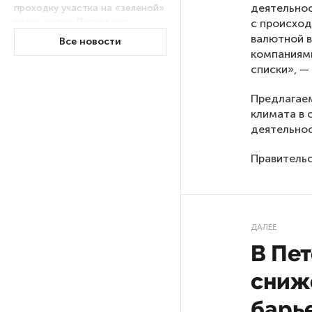
деятельнос
проходку участка на «зеленой»
ветке метро Петербурга
с происход
валютной в
Все новости
компаниями
Стало известно о сети
списки», —
по распространению в России
фейков
Предлагае
климата в 
деятельнос
Аналитики рассказали о ценах
июля на новые легковушки
Правительс
в России
На выборах в Госдуму «Единая
Россия» будет первой
ДАЛЕЕ
в бюллетене
В Пет
сниж
В Петербурге на торги
выставили «Вечера на хуторе
барь
близ Диканьки»