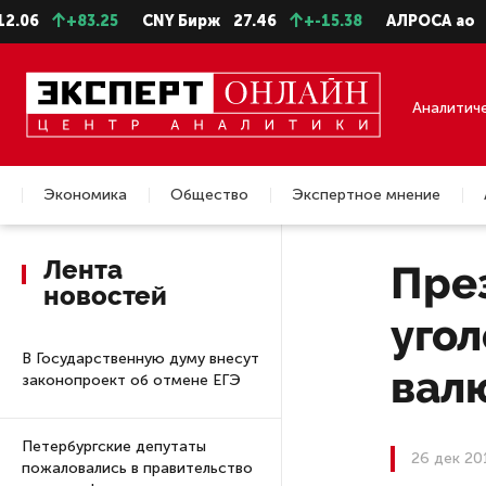
+83.25
CNY Бирж
27.46
+-15.38
АЛРОСА ао
22.99
Аналитич
Экономика
Общество
Экспертное мнение
Недвижимость
Лента
Пре
новостей
угол
В Государственную думу внесут
вал
законопроект об отмене ЕГЭ
Петербургские депутаты
26 дек 20
пожаловались в правительство