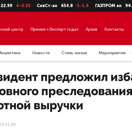
-0.25
СевСт-ао
654.8
-1.4
ГАЗПРОМ ао
94.06
-
еский центр
Премия «Эксперт года»
Архив
Контакты
Аналитика
Новости
Стиль жизни
Мероприятия
зидент предложил изба
овного преследования
ютной выручки
19 11:20