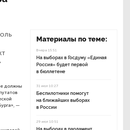
роль
Материалы по теме:
Вчера 15:51
кт
На выборах в Госдуму «Единая
»
Россия» будет первой
в бюллетене
ые должны
31 июл 10:27
епутатов
Беспилотники помогут
еской
на ближайших выборах
урга», —
в России
29 июл 10:51
На выборах в парламент