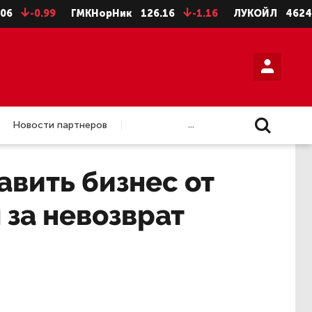
0.99
ГМКНорНик
126.16
-1.16
ЛУКОЙЛ
4624
-8
...
Новости партнеров
вить бизнес от
 за невозврат