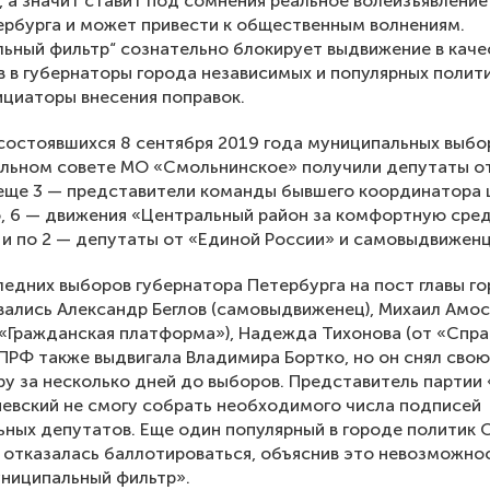
, а значит ставит под сомнения реальное волеизъявлени
рбурга и может привести к общественным волнениям.
ьный фильтр“ сознательно блокирует выдвижение в каче
 в губернаторы города независимых и популярных полит
ициаторы внесения поправок.
состоявшихся 8 сентября 2019 года муниципальных выбо
льном совете МО «Смольнинское» получили депутаты о
 еще 3 — представители команды бывшего координатора
, 6 — движения «Центральный район за комфортную сре
 и по 2 — депутаты от «Единой России» и самовыдвиженц
ледних выборов губернатора Петербурга на пост главы г
ались Александр Беглов (самовыдвиженец), Михаил Амо
 «Гражданская платформа»), Надежда Тихонова (от «Спр
КПРФ также выдвигала Владимира Бортко, но он снял свою
у за несколько дней до выборов. Представитель партии
евский не смогу собрать необходимого числа подписей
ных депутатов. Еще один популярный в городе политик 
отказалась баллотироваться, объяснив это невозможно
ниципальный фильтр».