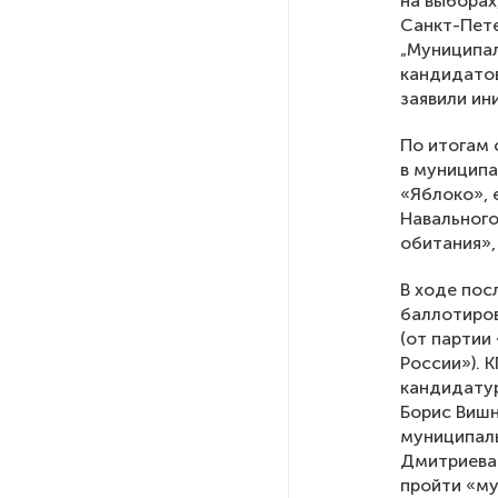
на выборах
Санкт-Пете
„Муниципал
Петербургские метростроевцы
оценили идею строительства
кандидатов
лифта на станции
заявили ин
«Театральная»
По итогам 
в муниципа
Поступило предложение
«Яблоко»,
по пятницам освобождать
Навального
от работы одиноких россиянок
обитания»,
старше 28 лет
В ходе пос
баллотиров
После атаки ВСУ в Самарской
(от партии
области склад Wildberries почти
России»). 
полностью сгорел
кандидатур
Борис Вишн
На заправках «Газпромнефти»
муниципаль
в Петербурге и Ленобласти
Дмитриева 
больше нет лимитов на топливо
пройти «му