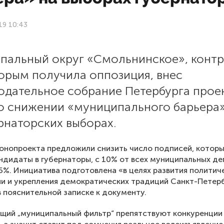
19 10:43
пальный округ «Смольнинское», конт
торым получила оппозиция, внес
нодательное собрание Петербурга прое
 о снижении «муниципального барьера
рнаторских выборах.
онопроекта предложили снизить число подписей, котор
ндидаты в губернаторы, с 10% от всех муниципальных д
6%. Инициатива подготовлена «в целях развития политич
и и укрепления демократических традиций Санкт-Петерб
в пояснительной записке к документу.
щий „муниципальный фильтр“ препятствуют конкуренции