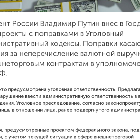
ент России Владимир Путин внес в Гос
проекты с поправками в Уголовный
нистративный кодексы. Поправки каса
ния за неперечисление валютной выруч
шнеторговым контрактам в уполномоч
Ф.
это предусмотрена уголовная ответственность. Предлаг
нарушение ввести административную ответственность в 
ения. Уголовное преследование, согласно законопроект
ишь в отношении лица, ранее подвергнутого администр
, предусмотренные проектом федерального закона, под
и, с учетом текущей ситуации в сфере внешнеторговой