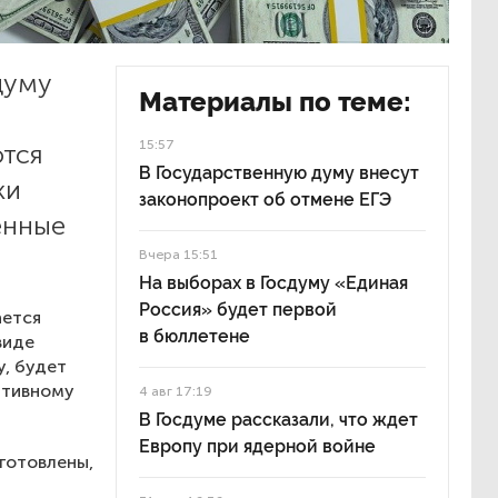
думу
Материалы по теме:
15:57
ются
В Государственную думу внесут
ки
законопроект об отмене ЕГЭ
енные
Вчера 15:51
На выборах в Госдуму «Единая
Россия» будет первой
ается
в бюллетене
виде
у, будет
ативному
4 авг 17:19
В Госдуме рассказали, что ждет
Европу при ядерной войне
готовлены,