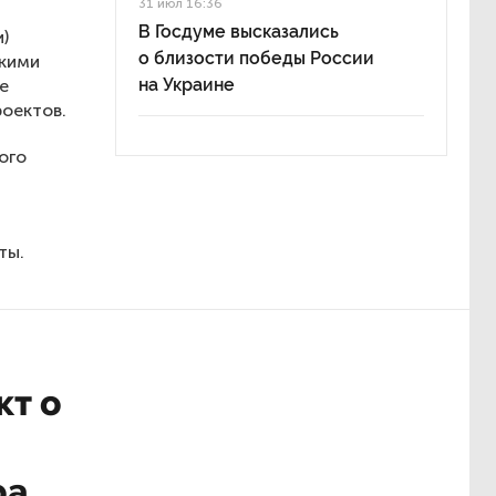
31 июл 16:36
я
В Госдуме высказались
)
о близости победы России
скими
на Украине
е
роектов.
ого
ты.
кт о
ра