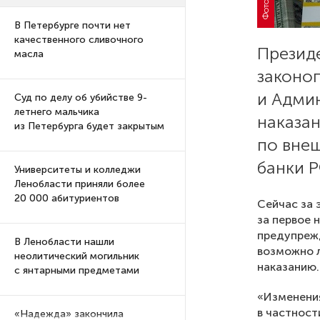
В Петербурге почти нет
качественного сливочного
Презид
масла
законо
и Адми
Суд по делу об убийстве 9-
летнего мальчика
наказа
из Петербурга будет закрытым
по вне
банки Р
Университеты и колледжи
Ленобласти приняли более
20 000 абитуриентов
Сейчас за 
за первое 
предупрежд
В Ленобласти нашли
возможно л
неолитический могильник
наказанию.
с янтарными предметами
«Изменения
в частност
«Надежда» закончила