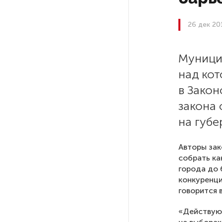
До конца года в Мурманской
26 дек 20
области установят системы
для борьбы с обледенением
на энергосетях
Муници
над ко
Экс-полицейского
в Зако
подозревают в убийстве
закона
знакомого в Петербурге 2 года
назад
на губе
РГПУ им. А. И. Герцена начнет
Авторы зак
новые образовательные
собрать ка
проекты с китайскими вузами
города до 
конкуренци
говорится 
В Петербурге поймали
молодого администратора
«Действую
колл-центра мошенников